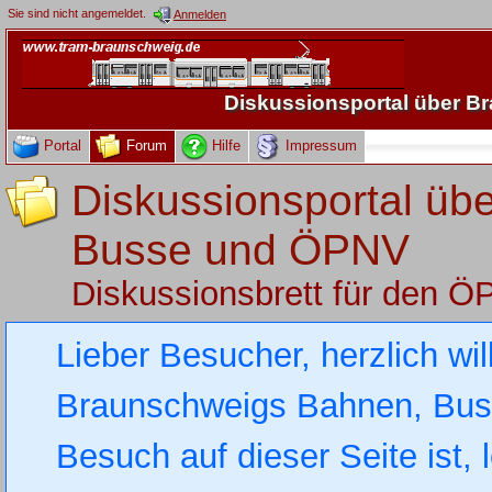
Sie sind nicht angemeldet.
Anmelden
Diskussionsportal über 
Portal
Forum
Hilfe
Impressum
Diskussionsportal üb
Busse und ÖPNV
Diskussionsbrett für den 
Lieber Besucher, herzlich wi
Braunschweigs Bahnen, Busse
Besuch auf dieser Seite ist, 