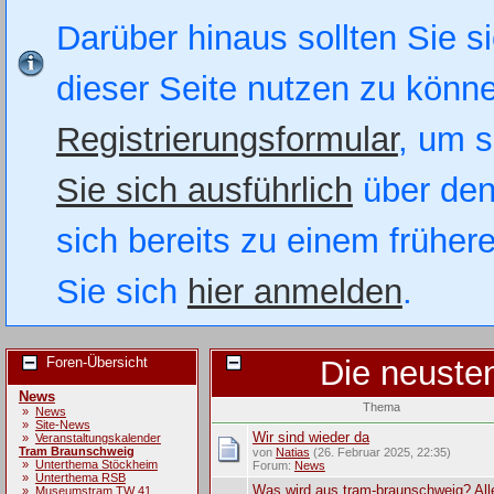
Darüber hinaus sollten Sie si
dieser Seite nutzen zu könn
Registrierungsformular
, um s
Sie sich ausführlich
über den
sich bereits zu einem früher
Sie sich
hier anmelden
.
Foren-Übersicht
Die neuste
News
Thema
»
News
»
Site-News
Wir sind wieder da
»
Veranstaltungskalender
Tram Braunschweig
von
Natias
(26. Februar 2025, 22:35)
»
Unterthema Stöckheim
Forum:
News
»
Unterthema RSB
Was wird aus tram-braunschweig? All
»
Museumstram TW 41