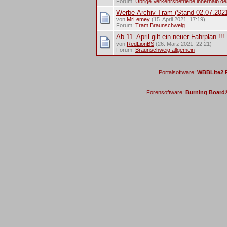
Forum:
Übrige Verkehrsbetriebe innerhalb d
Werbe-Archiv Tram (Stand 02.07.202
von
MrLemey
(15. April 2021, 17:19)
Forum:
Tram Braunschweig
Ab 11. April gilt ein neuer Fahrplan !!!
von
RedLionBS
(26. März 2021, 22:21)
Forum:
Braunschweig allgemein
Portalsoftware:
WBBLite2 P
Forensoftware:
Burning Board® 