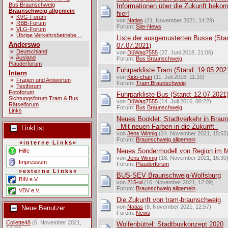
Bus Braunschweig
Informationen über die Zukunft beko
Braunschweig allgemein
hier!
»
KVG-Forum
von
Natias
(21. November 2021, 14:29)
»
RBB-Forum
Forum:
Site-News
»
VLG-Forum
»
Übrige Verkehrsbetriebe ...
Liste der ausgemusterten Busse (Sta
Anderswo
07.07.2021)
»
Deutschland
von
DüWag7555
(27. Juni 2018, 21:06)
»
Ausland
Forum:
Bus Braunschweig
Plauderforum
Fuhrparkliste Tram (Stand: 19.05.202
Intern
von
Kido-chan
(11. Juli 2016, 11:10)
»
Fragen und Antworten
Forum:
Tram Braunschweig
»
Testforum
Fotoforum
Fuhrparkliste Bus (Stand: 12.07.2021
Sichtungsforum Tram & Bus
von
DüWag7555
(14. Juli 2016, 00:22)
Rätselforum
Forum:
Bus Braunschweig
Links
Neues Booklet: Stadtverkehr in Brau
- Mit neuen Farben in die Zukunft -
LinkList
von
Jens Winnig
(24. November 2021, 15:52
Forum:
Braunschweig allgemein
»interne Links«
Neues Sondermodell von Region im M
Hilfe
von
Jens Winnig
(18. November 2021, 16:30
Impressum
Forum:
Plauderforum
»externe Links«
BUS-SEV Braunschweig-Wolfsburg
BIN e.V.
von
215-ul
(16. November 2021, 12:09)
Forum:
Braunschweig allgemein
VBV e.V.
Die Zukunft von tram-braunschweig
von
Natias
(8. November 2021, 12:57)
Neue Benutzer
Forum:
News
Collette48
(6. November 2021,
Wolfenbüttel: Stadtbuskonzept 2020