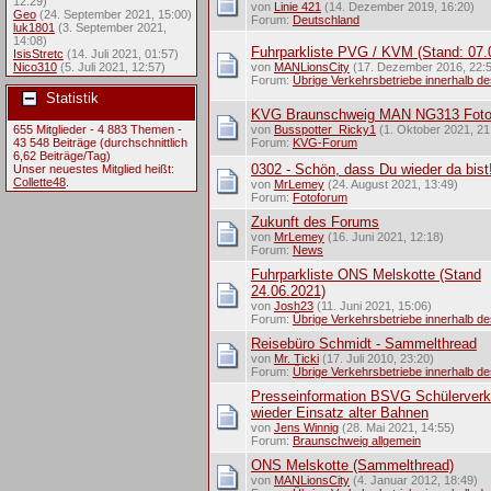
12:29)
von
Linie 421
(14. Dezember 2019, 16:20)
Geo
(24. September 2021, 15:00)
Forum:
Deutschland
luk1801
(3. September 2021,
14:08)
Fuhrparkliste PVG / KVM (Stand: 07.
IsisStretc
(14. Juli 2021, 01:57)
Nico310
(5. Juli 2021, 12:57)
von
MANLionsCity
(17. Dezember 2016, 22:
Forum:
Übrige Verkehrsbetriebe innerhalb d
Statistik
KVG Braunschweig MAN NG313 Fot
655 Mitglieder - 4 883 Themen -
von
Busspotter_Ricky1
(1. Oktober 2021, 21
43 548 Beiträge (durchschnittlich
Forum:
KVG-Forum
6,62 Beiträge/Tag)
0302 - Schön, dass Du wieder da bist
Unser neuestes Mitglied heißt:
Collette48
.
von
MrLemey
(24. August 2021, 13:49)
Forum:
Fotoforum
Zukunft des Forums
von
MrLemey
(16. Juni 2021, 12:18)
Forum:
News
Fuhrparkliste ONS Melskotte (Stand
24.06.2021)
von
Josh23
(11. Juni 2021, 15:06)
Forum:
Übrige Verkehrsbetriebe innerhalb d
Reisebüro Schmidt - Sammelthread
von
Mr. Ticki
(17. Juli 2010, 23:20)
Forum:
Übrige Verkehrsbetriebe innerhalb d
Presseinformation BSVG Schülerverk
wieder Einsatz alter Bahnen
von
Jens Winnig
(28. Mai 2021, 14:55)
Forum:
Braunschweig allgemein
ONS Melskotte (Sammelthread)
von
MANLionsCity
(4. Januar 2012, 18:49)