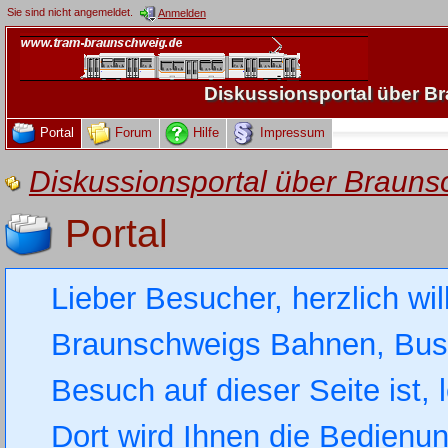
Sie sind nicht angemeldet.
Anmelden
Diskussionsportal über 
Portal
Forum
Hilfe
Impressum
Diskussionsportal über Brau
Portal
Lieber Besucher, herzlich wi
Braunschweigs Bahnen, Busse
Besuch auf dieser Seite ist, 
Dort wird Ihnen die Bedienung