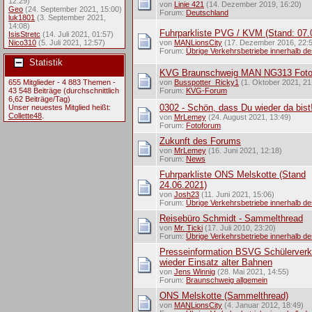
12:29)
von
Linie 421
(14. Dezember 2019, 16:20)
Geo
(24. September 2021, 15:00)
Forum:
Deutschland
luk1801
(3. September 2021,
14:08)
Fuhrparkliste PVG / KVM (Stand: 07.
IsisStretc
(14. Juli 2021, 01:57)
Nico310
(5. Juli 2021, 12:57)
von
MANLionsCity
(17. Dezember 2016, 22:
Forum:
Übrige Verkehrsbetriebe innerhalb d
Statistik
KVG Braunschweig MAN NG313 Fot
655 Mitglieder - 4 883 Themen -
von
Busspotter_Ricky1
(1. Oktober 2021, 21
43 548 Beiträge (durchschnittlich
Forum:
KVG-Forum
6,62 Beiträge/Tag)
0302 - Schön, dass Du wieder da bist
Unser neuestes Mitglied heißt:
Collette48
.
von
MrLemey
(24. August 2021, 13:49)
Forum:
Fotoforum
Zukunft des Forums
von
MrLemey
(16. Juni 2021, 12:18)
Forum:
News
Fuhrparkliste ONS Melskotte (Stand
24.06.2021)
von
Josh23
(11. Juni 2021, 15:06)
Forum:
Übrige Verkehrsbetriebe innerhalb d
Reisebüro Schmidt - Sammelthread
von
Mr. Ticki
(17. Juli 2010, 23:20)
Forum:
Übrige Verkehrsbetriebe innerhalb d
Presseinformation BSVG Schülerverk
wieder Einsatz alter Bahnen
von
Jens Winnig
(28. Mai 2021, 14:55)
Forum:
Braunschweig allgemein
ONS Melskotte (Sammelthread)
von
MANLionsCity
(4. Januar 2012, 18:49)