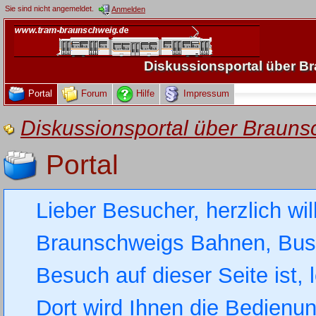
Sie sind nicht angemeldet.
Anmelden
Diskussionsportal über 
Portal
Forum
Hilfe
Impressum
Diskussionsportal über Brau
Portal
Lieber Besucher, herzlich wi
Braunschweigs Bahnen, Busse
Besuch auf dieser Seite ist, 
Dort wird Ihnen die Bedienung