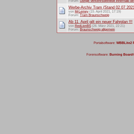
Forum:
Übrige Verkehrsbetriebe innerhalb d
Werbe-Archiv Tram (Stand 02.07.202
von
MrLemey
(15. April 2021, 17:19)
Forum:
Tram Braunschweig
Ab 11. April gilt ein neuer Fahrplan !!!
von
RedLionBS
(26. März 2021, 22:21)
Forum:
Braunschweig allgemein
Portalsoftware:
WBBLite2 P
Forensoftware:
Burning Board® 