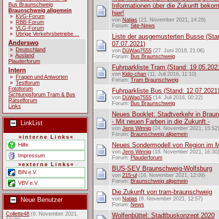
Bus Braunschweig
Informationen über die Zukunft beko
Braunschweig allgemein
hier!
»
KVG-Forum
von
Natias
(21. November 2021, 14:29)
»
RBB-Forum
Forum:
Site-News
»
VLG-Forum
»
Übrige Verkehrsbetriebe ...
Liste der ausgemusterten Busse (Sta
Anderswo
07.07.2021)
»
Deutschland
von
DüWag7555
(27. Juni 2018, 21:06)
»
Ausland
Forum:
Bus Braunschweig
Plauderforum
Fuhrparkliste Tram (Stand: 19.05.202
Intern
von
Kido-chan
(11. Juli 2016, 11:10)
»
Fragen und Antworten
Forum:
Tram Braunschweig
»
Testforum
Fotoforum
Fuhrparkliste Bus (Stand: 12.07.2021
Sichtungsforum Tram & Bus
von
DüWag7555
(14. Juli 2016, 00:22)
Rätselforum
Forum:
Bus Braunschweig
Links
Neues Booklet: Stadtverkehr in Brau
- Mit neuen Farben in die Zukunft -
LinkList
von
Jens Winnig
(24. November 2021, 15:52
Forum:
Braunschweig allgemein
»interne Links«
Neues Sondermodell von Region im M
Hilfe
von
Jens Winnig
(18. November 2021, 16:30
Impressum
Forum:
Plauderforum
»externe Links«
BUS-SEV Braunschweig-Wolfsburg
BIN e.V.
von
215-ul
(16. November 2021, 12:09)
Forum:
Braunschweig allgemein
VBV e.V.
Die Zukunft von tram-braunschweig
von
Natias
(8. November 2021, 12:57)
Neue Benutzer
Forum:
News
Collette48
(6. November 2021,
Wolfenbüttel: Stadtbuskonzept 2020