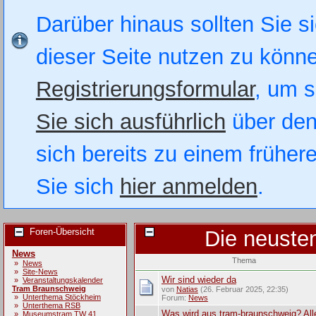
Darüber hinaus sollten Sie si
dieser Seite nutzen zu könn
Registrierungsformular
, um s
Sie sich ausführlich
über den
sich bereits zu einem früher
Sie sich
hier anmelden
.
Foren-Übersicht
Die neuste
News
Thema
»
News
»
Site-News
Wir sind wieder da
»
Veranstaltungskalender
Tram Braunschweig
von
Natias
(26. Februar 2025, 22:35)
»
Unterthema Stöckheim
Forum:
News
»
Unterthema RSB
Was wird aus tram-braunschweig? All
»
Museumstram TW 41