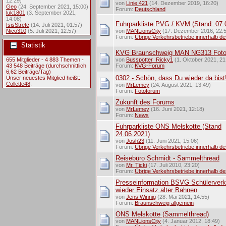
12:29)
von
Linie 421
(14. Dezember 2019, 16:20)
Geo
(24. September 2021, 15:00)
Forum:
Deutschland
luk1801
(3. September 2021,
14:08)
Fuhrparkliste PVG / KVM (Stand: 07.
IsisStretc
(14. Juli 2021, 01:57)
Nico310
(5. Juli 2021, 12:57)
von
MANLionsCity
(17. Dezember 2016, 22:
Forum:
Übrige Verkehrsbetriebe innerhalb d
Statistik
KVG Braunschweig MAN NG313 Fot
655 Mitglieder - 4 883 Themen -
von
Busspotter_Ricky1
(1. Oktober 2021, 21
43 548 Beiträge (durchschnittlich
Forum:
KVG-Forum
6,62 Beiträge/Tag)
0302 - Schön, dass Du wieder da bist
Unser neuestes Mitglied heißt:
Collette48
.
von
MrLemey
(24. August 2021, 13:49)
Forum:
Fotoforum
Zukunft des Forums
von
MrLemey
(16. Juni 2021, 12:18)
Forum:
News
Fuhrparkliste ONS Melskotte (Stand
24.06.2021)
von
Josh23
(11. Juni 2021, 15:06)
Forum:
Übrige Verkehrsbetriebe innerhalb d
Reisebüro Schmidt - Sammelthread
von
Mr. Ticki
(17. Juli 2010, 23:20)
Forum:
Übrige Verkehrsbetriebe innerhalb d
Presseinformation BSVG Schülerverk
wieder Einsatz alter Bahnen
von
Jens Winnig
(28. Mai 2021, 14:55)
Forum:
Braunschweig allgemein
ONS Melskotte (Sammelthread)
von
MANLionsCity
(4. Januar 2012, 18:49)