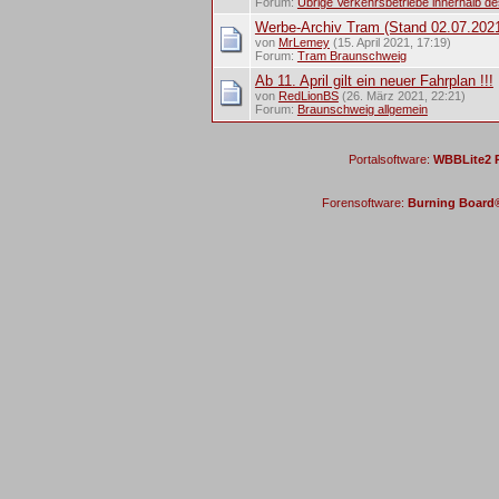
Forum:
Übrige Verkehrsbetriebe innerhalb d
Werbe-Archiv Tram (Stand 02.07.202
von
MrLemey
(15. April 2021, 17:19)
Forum:
Tram Braunschweig
Ab 11. April gilt ein neuer Fahrplan !!!
von
RedLionBS
(26. März 2021, 22:21)
Forum:
Braunschweig allgemein
Portalsoftware:
WBBLite2 P
Forensoftware:
Burning Board® 