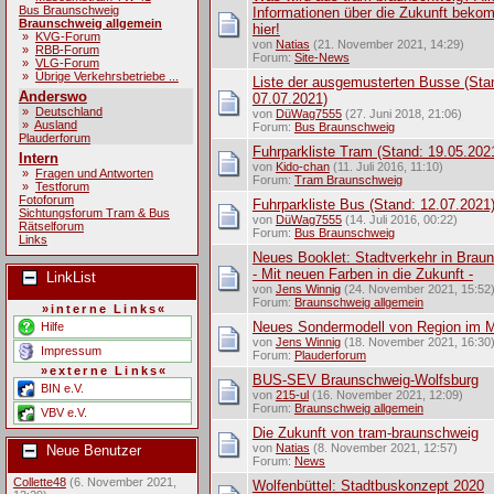
Bus Braunschweig
Informationen über die Zukunft beko
Braunschweig allgemein
hier!
»
KVG-Forum
von
Natias
(21. November 2021, 14:29)
»
RBB-Forum
Forum:
Site-News
»
VLG-Forum
»
Übrige Verkehrsbetriebe ...
Liste der ausgemusterten Busse (Sta
Anderswo
07.07.2021)
»
Deutschland
von
DüWag7555
(27. Juni 2018, 21:06)
»
Ausland
Forum:
Bus Braunschweig
Plauderforum
Fuhrparkliste Tram (Stand: 19.05.202
Intern
von
Kido-chan
(11. Juli 2016, 11:10)
»
Fragen und Antworten
Forum:
Tram Braunschweig
»
Testforum
Fotoforum
Fuhrparkliste Bus (Stand: 12.07.2021
Sichtungsforum Tram & Bus
von
DüWag7555
(14. Juli 2016, 00:22)
Rätselforum
Forum:
Bus Braunschweig
Links
Neues Booklet: Stadtverkehr in Brau
- Mit neuen Farben in die Zukunft -
LinkList
von
Jens Winnig
(24. November 2021, 15:52
Forum:
Braunschweig allgemein
»interne Links«
Neues Sondermodell von Region im M
Hilfe
von
Jens Winnig
(18. November 2021, 16:30
Impressum
Forum:
Plauderforum
»externe Links«
BUS-SEV Braunschweig-Wolfsburg
BIN e.V.
von
215-ul
(16. November 2021, 12:09)
Forum:
Braunschweig allgemein
VBV e.V.
Die Zukunft von tram-braunschweig
von
Natias
(8. November 2021, 12:57)
Neue Benutzer
Forum:
News
Collette48
(6. November 2021,
Wolfenbüttel: Stadtbuskonzept 2020