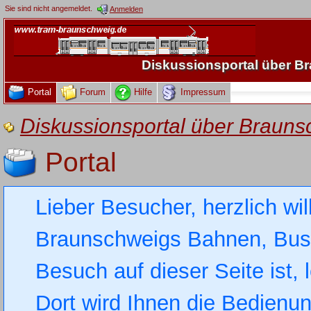
Sie sind nicht angemeldet.
Anmelden
Diskussionsportal über 
Portal
Forum
Hilfe
Impressum
Diskussionsportal über Brau
Portal
Lieber Besucher, herzlich wi
Braunschweigs Bahnen, Busse
Besuch auf dieser Seite ist, 
Dort wird Ihnen die Bedienung