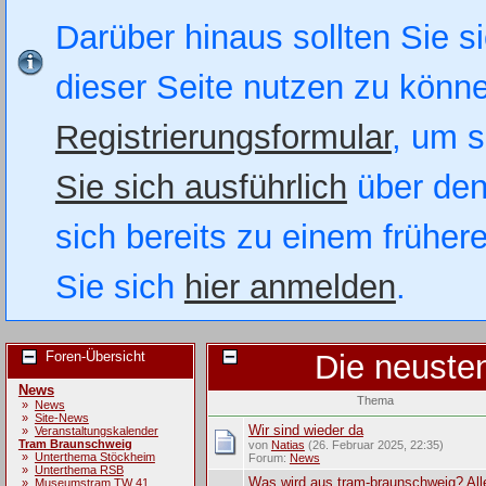
Darüber hinaus sollten Sie si
dieser Seite nutzen zu könn
Registrierungsformular
, um s
Sie sich ausführlich
über den
sich bereits zu einem früher
Sie sich
hier anmelden
.
Foren-Übersicht
Die neuste
News
Thema
»
News
»
Site-News
Wir sind wieder da
»
Veranstaltungskalender
Tram Braunschweig
von
Natias
(26. Februar 2025, 22:35)
»
Unterthema Stöckheim
Forum:
News
»
Unterthema RSB
Was wird aus tram-braunschweig? All
»
Museumstram TW 41