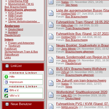
»
Unterthema RSB
von
Natias
(21. November 2021, 14:29)
»
Museumstram TW 41
Forum:
Site-News
Bus Braunschweig
Braunschweig allgemein
Liste der ausgemusterten Busse (Sta
»
KVG-Forum
von
DüWag7555
(27. Juni 2018, 21:06)
»
RBB-Forum
Forum:
Bus Braunschweig
»
VLG-Forum
»
Übrige Verkehrsbetriebe ...
Fuhrparkliste Tram (Stand: 19.05.202
von
Kido-chan
(11. Juli 2016, 11:10)
Anderswo
Forum:
Tram Braunschweig
»
Deutschland
»
Ausland
Fuhrparkliste Bus (Stand: 12.07.2021
Plauderforum
von
DüWag7555
(14. Juli 2016, 00:22)
Intern
Forum:
Bus Braunschweig
»
Fragen und Antworten
Neues Booklet: Stadtverkehr in Braun
»
Testforum
Fotoforum
von
Jens Winnig
(24. November 2021, 15:52
Sichtungsforum Tram & Bus
Forum:
Braunschweig allgemein
Rätselforum
Neues Sondermodell von Region im M
Links
von
Jens Winnig
(18. November 2021, 16:30
Forum:
Plauderforum
LinkList
BUS-SEV Braunschweig-Wolfsburg
von
215-ul
(16. November 2021, 12:09)
»interne Links«
Forum:
Braunschweig allgemein
Hilfe
Die Zukunft von tram-braunschweig
Impressum
von
Natias
(8. November 2021, 12:57)
»externe Links«
Forum:
News
BIN e.V.
Wolfenbüttel: Stadtbuskonzept 2020
von
Linie 421
(14. Dezember 2019, 16:20)
VBV e.V.
Forum:
Deutschland
Fuhrparkliste PVG / KVM (Stand: 07.
Neue Benutzer
von
MANLionsCity
(17. Dezember 2016, 22: