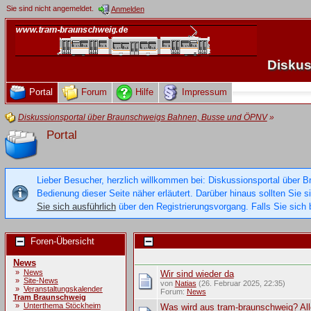
Sie sind nicht angemeldet.
Anmelden
Diskus
Portal
Forum
Hilfe
Impressum
Diskussionsportal über Braunschweigs Bahnen, Busse und ÖPNV
»
Portal
Lieber Besucher, herzlich willkommen bei: Diskussionsportal über B
Bedienung dieser Seite näher erläutert. Darüber hinaus sollten Sie 
Sie sich ausführlich
über den Registrierungsvorgang. Falls Sie sich b
Foren-Übersicht
News
»
News
Wir sind wieder da
»
Site-News
von
Natias
(26. Februar 2025, 22:35)
»
Veranstaltungskalender
Forum:
News
Tram Braunschweig
»
Unterthema Stöckheim
Was wird aus tram-braunschweig? All