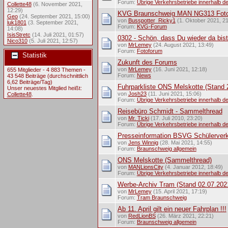
Forum:
Übrige Verkehrsbetriebe innerhalb 
Collette48
(6. November 2021,
12:29)
KVG Braunschweig MAN NG313 Fot
Geo
(24. September 2021, 15:00)
von
Busspotter_Ricky1
(1. Oktober 2021, 21
luk1801
(3. September 2021,
Forum:
KVG-Forum
14:08)
IsisStretc
(14. Juli 2021, 01:57)
0302 - Schön, dass Du wieder da bist
Nico310
(5. Juli 2021, 12:57)
von
MrLemey
(24. August 2021, 13:49)
Forum:
Fotoforum
Statistik
Zukunft des Forums
von
MrLemey
(16. Juni 2021, 12:18)
655 Mitglieder - 4 883 Themen -
Forum:
News
43 548 Beiträge (durchschnittlich
6,62 Beiträge/Tag)
Fuhrparkliste ONS Melskotte (Stand 
Unser neuestes Mitglied heißt:
von
Josh23
(11. Juni 2021, 15:06)
Collette48
.
Forum:
Übrige Verkehrsbetriebe innerhalb 
Reisebüro Schmidt - Sammelthread
von
Mr. Ticki
(17. Juli 2010, 23:20)
Forum:
Übrige Verkehrsbetriebe innerhalb 
Presseinformation BSVG Schülerverke
von
Jens Winnig
(28. Mai 2021, 14:55)
Forum:
Braunschweig allgemein
ONS Melskotte (Sammelthread)
von
MANLionsCity
(4. Januar 2012, 18:49)
Forum:
Übrige Verkehrsbetriebe innerhalb 
Werbe-Archiv Tram (Stand 02.07.202
von
MrLemey
(15. April 2021, 17:19)
Forum:
Tram Braunschweig
Ab 11. April gilt ein neuer Fahrplan !!!
von
RedLionBS
(26. März 2021, 22:21)
Forum:
Braunschweig allgemein