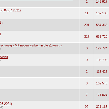
1
145 917
nd 07.07.2021)
11
169 108
1)
201
584 366
)
317
633 729
schweig - Mit neuen Farben in die Zukunft -
0
127 724
)
odell
0
108 798
)
2
113 426
3
162 543
7
171 024
03.2021)
92
321 165
51)