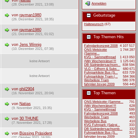
von
Natias
Anmelden
(28. Dezember 2021, 13:08)
von
rayman1980
Geburtstage
(26. Dezember 2021, 18:35)
Haltewunsch
(67)
von
rayman1980
(21. Dezember 2021, 01:02)
Top Themen Hits
von
Jens Winnig
Fahrplankonzept 2008
4 107 517
(10. Dezember 2021, 07:38)
ONS Melskotte
1 744 287
(Samme...
KVG - Sammelthread
1 413 050
keine Antwort
(Mit) Wochenrätsel !!!
1 125 041
DB Südniedersachsen...
838 594
VLG - Gifhorn & Subs...
680 671
Fuhrparkliste Bus (S...
633 729
keine Antwort
Fuhrparkliste Tram (...
584 366
Werbeliste Tram
580 378
fahrplan bsvag 2009
556 445
von
phil2904
Top Themen
(16. November 2021, 20:04)
ONS Melskotte (Samme...
791
von
Natias
(Mit) Wochenrätsel !!!
628
(9. November 2021, 15:35)
KVG - Sammelthread
599
Fahrplankonzept 2008
493
Werbeliste Tram
463
von
30 THUNE
Werbeliste Bus
410
(7. November 2021, 17:28)
KVG Fuhrpark (Salzgi...
333
DB Südniedersachsenb...
332
Fuhrparkliste Bus (S...
317
von
Büssing Präsident
fahrplan bsvag 2009
309
(27. Oktober 2021, 16:55)