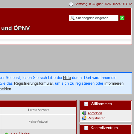
Samstag, 8. August 2026, 16:24 UTC+2
e und ÖPNV
 Seite ist, lesen Sie sich bitte die
Hilfe
durch. Dort wird Ihnen die
 Sie das
Registrierungsformular
, um sich zu registrieren oder
informieren
melden
.
Willkommen
Letzte Antwort
Anmelden
Registrieren
keine Antwort
Kontrollzentrum