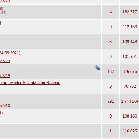
des VRB
os
4
182 517
:34)
!
0
112 163
3
109 148
24.06.2021)
6
101 791
des VRB
152
316 675
des VRB
hr - wieder Einsatz alter Bahnen
0
76 762
791
1 744 287
des VRB
1)
0
108 186
1
116 025