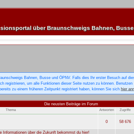
sionsportal über Braunschweigs Bahnen, Buss
raunschweigs Bahnen, Busse und ÖPNV. Falls dies Ihr erster Besuch auf dieser
sich registrieren, um alle Funktionen dieser Seite nutzen zu können. Benutzen
ereits zu einem früheren Zeitpunkt registriert haben, können Sie sich
hier an
Die neusten Beiträge im Forum
Thema
Antworten
Zugriffe
0
58 676
e Informationen über die Zukunft bekommst du hier!