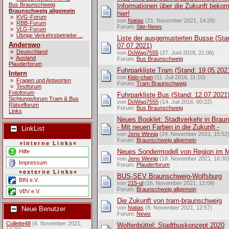
Bus Braunschweig
Informationen über die Zukunft beko
Braunschweig allgemein
hier!
»
KVG-Forum
von
Natias
(21. November 2021, 14:29)
»
RBB-Forum
Forum:
Site-News
»
VLG-Forum
»
Übrige Verkehrsbetriebe ...
Liste der ausgemusterten Busse (Sta
Anderswo
07.07.2021)
»
Deutschland
von
DüWag7555
(27. Juni 2018, 21:06)
»
Ausland
Forum:
Bus Braunschweig
Plauderforum
Fuhrparkliste Tram (Stand: 19.05.202
Intern
von
Kido-chan
(11. Juli 2016, 11:10)
»
Fragen und Antworten
Forum:
Tram Braunschweig
»
Testforum
Fotoforum
Fuhrparkliste Bus (Stand: 12.07.2021
Sichtungsforum Tram & Bus
von
DüWag7555
(14. Juli 2016, 00:22)
Rätselforum
Forum:
Bus Braunschweig
Links
Neues Booklet: Stadtverkehr in Brau
- Mit neuen Farben in die Zukunft -
LinkList
von
Jens Winnig
(24. November 2021, 15:52
Forum:
Braunschweig allgemein
»interne Links«
Neues Sondermodell von Region im M
Hilfe
von
Jens Winnig
(18. November 2021, 16:30
Impressum
Forum:
Plauderforum
»externe Links«
BUS-SEV Braunschweig-Wolfsburg
BIN e.V.
von
215-ul
(16. November 2021, 12:09)
Forum:
Braunschweig allgemein
VBV e.V.
Die Zukunft von tram-braunschweig
von
Natias
(8. November 2021, 12:57)
Neue Benutzer
Forum:
News
Collette48
(6. November 2021,
Wolfenbüttel: Stadtbuskonzept 2020