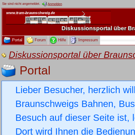
Sie sind nicht angemeldet.
Anmelden
Diskussionsportal über 
Portal
Forum
Hilfe
Impressum
Diskussionsportal über Brau
Portal
Lieber Besucher, herzlich wi
Braunschweigs Bahnen, Busse
Besuch auf dieser Seite ist, 
Dort wird Ihnen die Bedienung