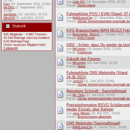
12:29)
von
Linie 421
(14. Dezember 2019, 16:20)
Geo
(24. September 2021, 15:00)
Forum:
Deutschland
luk1801
(3. September 2021,
14:08)
Fuhrparkliste PVG / KVM (Stand: 07.
IsisStretc
(14. Juli 2021, 01:57)
Nico310
(5. Juli 2021, 12:57)
von
MANLionsCity
(17. Dezember 2016, 22:
Forum:
Übrige Verkehrsbetriebe innerhalb d
Statistik
KVG Braunschweig MAN NG313 Fot
655 Mitglieder - 4 883 Themen -
von
Busspotter_Ricky1
(1. Oktober 2021, 21
43 548 Beiträge (durchschnittlich
Forum:
KVG-Forum
6,62 Beiträge/Tag)
0302 - Schön, dass Du wieder da bist
Unser neuestes Mitglied heißt:
Collette48
.
von
MrLemey
(24. August 2021, 13:49)
Forum:
Fotoforum
Zukunft des Forums
von
MrLemey
(16. Juni 2021, 12:18)
Forum:
News
Fuhrparkliste ONS Melskotte (Stand
24.06.2021)
von
Josh23
(11. Juni 2021, 15:06)
Forum:
Übrige Verkehrsbetriebe innerhalb d
Reisebüro Schmidt - Sammelthread
von
Mr. Ticki
(17. Juli 2010, 23:20)
Forum:
Übrige Verkehrsbetriebe innerhalb d
Presseinformation BSVG Schülerverk
wieder Einsatz alter Bahnen
von
Jens Winnig
(28. Mai 2021, 14:55)
Forum:
Braunschweig allgemein
ONS Melskotte (Sammelthread)
von
MANLionsCity
(4. Januar 2012, 18:49)