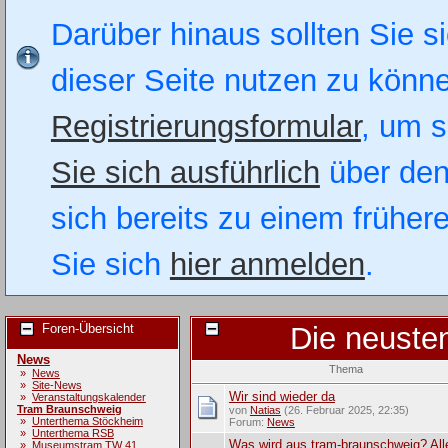
Darüber hinaus sollten Sie si
dieser Seite nutzen zu könn
Registrierungsformular
, um s
Sie sich ausführlich
über den
sich bereits zu einem früher
Sie sich
hier anmelden
.
Foren-Übersicht
Die neuste
News
Thema
»
News
»
Site-News
Wir sind wieder da
»
Veranstaltungskalender
Tram Braunschweig
von
Natias
(26. Februar 2025, 22:35)
»
Unterthema Stöckheim
Forum:
News
»
Unterthema RSB
Was wird aus tram-braunschweig? All
»
Museumstram TW 41