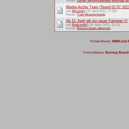
Forum:
Übrige Verkehrsbetriebe innerhalb d
Werbe-Archiv Tram (Stand 02.07.202
von
MrLemey
(15. April 2021, 17:19)
Forum:
Tram Braunschweig
Ab 11. April gilt ein neuer Fahrplan !!!
von
RedLionBS
(26. März 2021, 22:21)
Forum:
Braunschweig allgemein
Portalsoftware:
WBBLite2 P
Forensoftware:
Burning Board® 