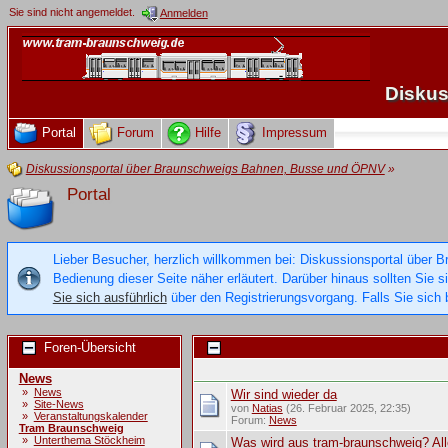
Sie sind nicht angemeldet.
Anmelden
Diskus
Portal
Forum
Hilfe
Impressum
Diskussionsportal über Braunschweigs Bahnen, Busse und ÖPNV
»
Portal
Lieber Besucher, herzlich willkommen bei: Diskussionsportal über B
Bedienung dieser Seite näher erläutert. Darüber hinaus sollten Sie 
Sie sich ausführlich
über den Registrierungsvorgang. Falls Sie sich b
Foren-Übersicht
News
»
News
Wir sind wieder da
»
Site-News
von
Natias
(26. Februar 2025, 22:35)
»
Veranstaltungskalender
Forum:
News
Tram Braunschweig
»
Unterthema Stöckheim
Was wird aus tram-braunschweig? All