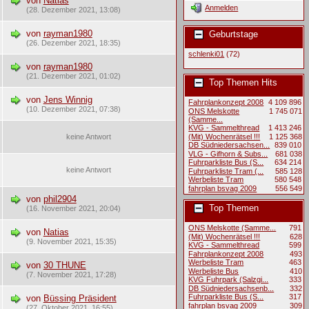
von
Natias
Anmelden
(28. Dezember 2021, 13:08)
von
rayman1980
Geburtstage
(26. Dezember 2021, 18:35)
schlenki01
(72)
von
rayman1980
(21. Dezember 2021, 01:02)
Top Themen Hits
von
Jens Winnig
Fahrplankonzept 2008
4 109 896
(10. Dezember 2021, 07:38)
ONS Melskotte
1 745 071
(Samme...
KVG - Sammelthread
1 413 246
keine Antwort
(Mit) Wochenrätsel !!!
1 125 368
DB Südniedersachsen...
839 010
VLG - Gifhorn & Subs...
681 038
Fuhrparkliste Bus (S...
634 214
keine Antwort
Fuhrparkliste Tram (...
585 128
Werbeliste Tram
580 548
fahrplan bsvag 2009
556 549
von
phil2904
Top Themen
(16. November 2021, 20:04)
ONS Melskotte (Samme...
791
von
Natias
(Mit) Wochenrätsel !!!
628
(9. November 2021, 15:35)
KVG - Sammelthread
599
Fahrplankonzept 2008
493
Werbeliste Tram
463
von
30 THUNE
Werbeliste Bus
410
(7. November 2021, 17:28)
KVG Fuhrpark (Salzgi...
333
DB Südniedersachsenb...
332
Fuhrparkliste Bus (S...
317
von
Büssing Präsident
fahrplan bsvag 2009
309
(27. Oktober 2021, 16:55)