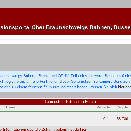
sionsportal über Braunschweigs Bahnen, Buss
raunschweigs Bahnen, Busse und ÖPNV. Falls dies Ihr erster Besuch auf dieser
sich registrieren, um alle Funktionen dieser Seite nutzen zu können. Benutzen
ereits zu einem früheren Zeitpunkt registriert haben, können Sie sich
hier an
Die neusten Beiträge im Forum
Thema
Antworten
Zugriffe
0
58 786
e Informationen über die Zukunft bekommst du hier!