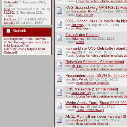
Forum:
Übrige Verkehrsbetriebe innerhalb 
Collette48
(6. November 2021,
12:29)
KVG Braunschweig MAN NG313 Fot
Geo
(24. September 2021, 15:00)
von
Busspotter_Ricky1
(1. Oktober 2021, 21
luk1801
(3. September 2021,
Forum:
KVG-Forum
14:08)
IsisStretc
(14. Juli 2021, 01:57)
0302 - Schön, dass Du wieder da bist
Nico310
(5. Juli 2021, 12:57)
von
MrLemey
(24. August 2021, 13:49)
Forum:
Fotoforum
Statistik
Zukunft des Forums
von
MrLemey
(16. Juni 2021, 12:18)
655 Mitglieder - 4 883 Themen -
Forum:
News
43 548 Beiträge (durchschnittlich
6,62 Beiträge/Tag)
Fuhrparkliste ONS Melskotte (Stand 
Unser neuestes Mitglied heißt:
von
Josh23
(11. Juni 2021, 15:06)
Collette48
.
Forum:
Übrige Verkehrsbetriebe innerhalb 
Reisebüro Schmidt - Sammelthread
von
Mr. Ticki
(17. Juli 2010, 23:20)
Forum:
Übrige Verkehrsbetriebe innerhalb 
Presseinformation BSVG Schülerverke
von
Jens Winnig
(28. Mai 2021, 14:55)
Forum:
Braunschweig allgemein
ONS Melskotte (Sammelthread)
von
MANLionsCity
(4. Januar 2012, 18:49)
Forum:
Übrige Verkehrsbetriebe innerhalb 
Werbe-Archiv Tram (Stand 02.07.202
von
MrLemey
(15. April 2021, 17:19)
Forum:
Tram Braunschweig
Ab 11. April gilt ein neuer Fahrplan !!!
von
RedLionBS
(26. März 2021, 22:21)
Forum:
Braunschweig allgemein