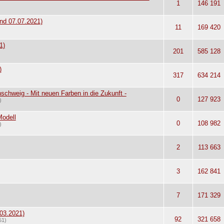
1
146 191
nd 07.07.2021)
11
169 420
1)
201
585 128
)
317
634 214
schweig - Mit neuen Farben in die Zukunft -
0
127 923
)
odell
0
108 982
)
2
113 663
3
162 841
7
171 329
03.2021)
92
321 658
51)