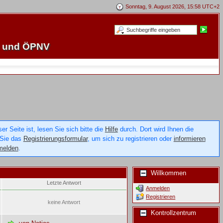
Sonntag, 9. August 2026, 15:58 UTC+2
e und ÖPNV
 Seite ist, lesen Sie sich bitte die
Hilfe
durch. Dort wird Ihnen die
 Sie das
Registrierungsformular
, um sich zu registrieren oder
informieren
melden
.
Willkommen
Letzte Antwort
Anmelden
Registrieren
keine Antwort
Kontrollzentrum