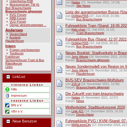
»
Unterthema RSB
von
Natias
(21. November 2021, 14:29)
»
Museumstram TW 41
Forum:
Site-News
Bus Braunschweig
Braunschweig allgemein
Liste der ausgemusterten Busse (Sta
»
KVG-Forum
von
DüWag7555
(27. Juni 2018, 21:06)
»
RBB-Forum
Forum:
Bus Braunschweig
»
VLG-Forum
»
Übrige Verkehrsbetriebe ...
Fuhrparkliste Tram (Stand: 19.05.202
von
Kido-chan
(11. Juli 2016, 11:10)
Anderswo
Forum:
Tram Braunschweig
»
Deutschland
»
Ausland
Fuhrparkliste Bus (Stand: 12.07.2021
Plauderforum
von
DüWag7555
(14. Juli 2016, 00:22)
Intern
Forum:
Bus Braunschweig
»
Fragen und Antworten
Neues Booklet: Stadtverkehr in Braun
»
Testforum
Fotoforum
von
Jens Winnig
(24. November 2021, 15:52
Sichtungsforum Tram & Bus
Forum:
Braunschweig allgemein
Rätselforum
Neues Sondermodell von Region im M
Links
von
Jens Winnig
(18. November 2021, 16:30
Forum:
Plauderforum
LinkList
BUS-SEV Braunschweig-Wolfsburg
von
215-ul
(16. November 2021, 12:09)
»interne Links«
Forum:
Braunschweig allgemein
Hilfe
Die Zukunft von tram-braunschweig
Impressum
von
Natias
(8. November 2021, 12:57)
»externe Links«
Forum:
News
BIN e.V.
Wolfenbüttel: Stadtbuskonzept 2020
von
Linie 421
(14. Dezember 2019, 16:20)
VBV e.V.
Forum:
Deutschland
Fuhrparkliste PVG / KVM (Stand: 07.
Neue Benutzer
von
MANLionsCity
(17. Dezember 2016, 22: