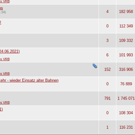
des VRB
os
4
182 958
:34)
!
0
112 349
3
109 332
24.06.2021)
6
101 993
des VRB
152
316 906
des VRB
hr - wieder Einsatz alter Bahnen
0
76 889
791
1 745 071
des VRB
1)
0
108 304
1
116 231