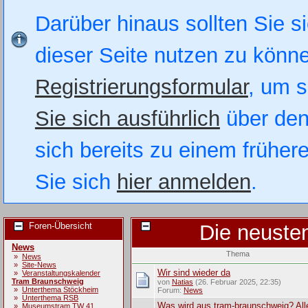
Darüber hinaus sollten Sie si
dieser Seite nutzen zu könn
Registrierungsformular
, um s
Sie sich ausführlich
über den
sich bereits zu einem früher
Sie sich
hier anmelden
.
Foren-Übersicht
Die neuste
News
Thema
»
News
»
Site-News
Wir sind wieder da
»
Veranstaltungskalender
Tram Braunschweig
von
Natias
(26. Februar 2025, 22:35)
»
Unterthema Stöckheim
Forum:
News
»
Unterthema RSB
Was wird aus tram-braunschweig? All
»
Museumstram TW 41