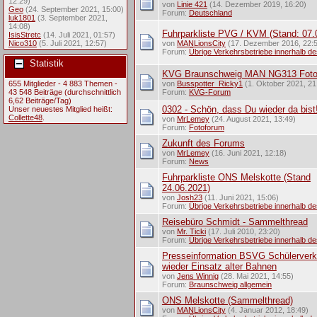
12:29)
von
Linie 421
(14. Dezember 2019, 16:20)
Geo
(24. September 2021, 15:00)
Forum:
Deutschland
luk1801
(3. September 2021,
14:08)
Fuhrparkliste PVG / KVM (Stand: 07.
IsisStretc
(14. Juli 2021, 01:57)
Nico310
(5. Juli 2021, 12:57)
von
MANLionsCity
(17. Dezember 2016, 22:
Forum:
Übrige Verkehrsbetriebe innerhalb d
Statistik
KVG Braunschweig MAN NG313 Fot
655 Mitglieder - 4 883 Themen -
von
Busspotter_Ricky1
(1. Oktober 2021, 21
43 548 Beiträge (durchschnittlich
Forum:
KVG-Forum
6,62 Beiträge/Tag)
0302 - Schön, dass Du wieder da bist
Unser neuestes Mitglied heißt:
Collette48
.
von
MrLemey
(24. August 2021, 13:49)
Forum:
Fotoforum
Zukunft des Forums
von
MrLemey
(16. Juni 2021, 12:18)
Forum:
News
Fuhrparkliste ONS Melskotte (Stand
24.06.2021)
von
Josh23
(11. Juni 2021, 15:06)
Forum:
Übrige Verkehrsbetriebe innerhalb d
Reisebüro Schmidt - Sammelthread
von
Mr. Ticki
(17. Juli 2010, 23:20)
Forum:
Übrige Verkehrsbetriebe innerhalb d
Presseinformation BSVG Schülerverk
wieder Einsatz alter Bahnen
von
Jens Winnig
(28. Mai 2021, 14:55)
Forum:
Braunschweig allgemein
ONS Melskotte (Sammelthread)
von
MANLionsCity
(4. Januar 2012, 18:49)