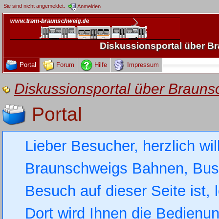
Sie sind nicht angemeldet.
Anmelden
Diskussionsportal über 
Portal
Forum
Hilfe
Impressum
Diskussionsportal über Brau
Portal
Lieber Besucher, herzlich wi
Braunschweigs Bahnen, Busse
Besuch auf dieser Seite ist, 
Dort wird Ihnen die Bedienung