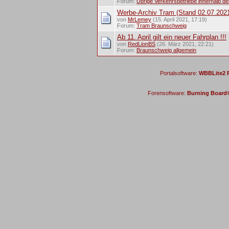
Forum:
Übrige Verkehrsbetriebe innerhalb d
Werbe-Archiv Tram (Stand 02.07.202
von
MrLemey
(15. April 2021, 17:19)
Forum:
Tram Braunschweig
Ab 11. April gilt ein neuer Fahrplan !!!
von
RedLionBS
(26. März 2021, 22:21)
Forum:
Braunschweig allgemein
Portalsoftware:
WBBLite2 P
Forensoftware:
Burning Board® 