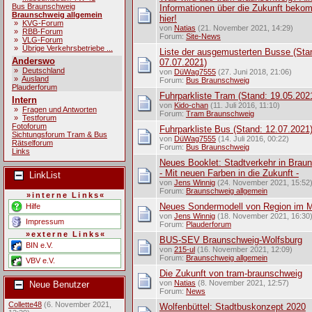
Bus Braunschweig
Informationen über die Zukunft beko
Braunschweig allgemein
hier!
»
KVG-Forum
von
Natias
(21. November 2021, 14:29)
»
RBB-Forum
Forum:
Site-News
»
VLG-Forum
»
Übrige Verkehrsbetriebe ...
Liste der ausgemusterten Busse (Sta
Anderswo
07.07.2021)
»
Deutschland
von
DüWag7555
(27. Juni 2018, 21:06)
»
Ausland
Forum:
Bus Braunschweig
Plauderforum
Fuhrparkliste Tram (Stand: 19.05.202
Intern
von
Kido-chan
(11. Juli 2016, 11:10)
»
Fragen und Antworten
Forum:
Tram Braunschweig
»
Testforum
Fotoforum
Fuhrparkliste Bus (Stand: 12.07.2021
Sichtungsforum Tram & Bus
von
DüWag7555
(14. Juli 2016, 00:22)
Rätselforum
Forum:
Bus Braunschweig
Links
Neues Booklet: Stadtverkehr in Brau
- Mit neuen Farben in die Zukunft -
LinkList
von
Jens Winnig
(24. November 2021, 15:52
Forum:
Braunschweig allgemein
»interne Links«
Neues Sondermodell von Region im M
Hilfe
von
Jens Winnig
(18. November 2021, 16:30
Impressum
Forum:
Plauderforum
»externe Links«
BUS-SEV Braunschweig-Wolfsburg
BIN e.V.
von
215-ul
(16. November 2021, 12:09)
Forum:
Braunschweig allgemein
VBV e.V.
Die Zukunft von tram-braunschweig
von
Natias
(8. November 2021, 12:57)
Neue Benutzer
Forum:
News
Collette48
(6. November 2021,
Wolfenbüttel: Stadtbuskonzept 2020