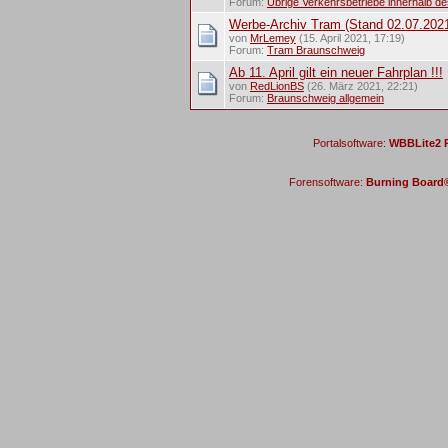
Forum:
Übrige Verkehrsbetriebe innerhalb d
Werbe-Archiv Tram (Stand 02.07.202
von
MrLemey
(15. April 2021, 17:19)
Forum:
Tram Braunschweig
Ab 11. April gilt ein neuer Fahrplan !!!
von
RedLionBS
(26. März 2021, 22:21)
Forum:
Braunschweig allgemein
Portalsoftware:
WBBLite2 P
Forensoftware:
Burning Board® 