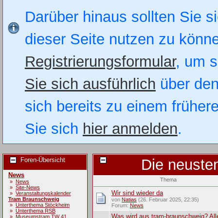
Darüber hinaus sollten Sie si
dieser Seite nutzen zu könn
Registrierungsformular
, um s
Sie sich ausführlich
über den
sich bereits zu einem früher
Sie sich
hier anmelden
.
Foren-Übersicht
Die neuste
News
Thema
»
News
»
Site-News
Wir sind wieder da
»
Veranstaltungskalender
Tram Braunschweig
von
Natias
(26. Februar 2025, 22:35)
»
Unterthema Stöckheim
Forum:
News
»
Unterthema RSB
Was wird aus tram-braunschweig? All
»
Museumstram TW 41