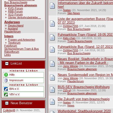
Bus Braunschweig
Informationen über die Zukunft beko
Braunschweig allgemein
hier!
»
KVG-Forum
von
Natias
(21. November 2021, 14:29)
»
RBB-Forum
Forum:
Site-News
»
VLG-Forum
»
Übrige Verkehrsbetriebe ...
Liste der ausgemusterten Busse (Sta
Anderswo
07.07.2021)
»
Deutschland
von
DüWag7555
(27. Juni 2018, 21:06)
»
Ausland
Forum:
Bus Braunschweig
Plauderforum
Fuhrparkliste Tram (Stand: 19.05.202
Intern
von
Kido-chan
(11. Juli 2016, 11:10)
»
Fragen und Antworten
Forum:
Tram Braunschweig
»
Testforum
Fotoforum
Fuhrparkliste Bus (Stand: 12.07.2021
Sichtungsforum Tram & Bus
von
DüWag7555
(14. Juli 2016, 00:22)
Rätselforum
Forum:
Bus Braunschweig
Links
Neues Booklet: Stadtverkehr in Brau
- Mit neuen Farben in die Zukunft -
LinkList
von
Jens Winnig
(24. November 2021, 15:52
Forum:
Braunschweig allgemein
»interne Links«
Neues Sondermodell von Region im M
Hilfe
von
Jens Winnig
(18. November 2021, 16:30
Impressum
Forum:
Plauderforum
»externe Links«
BUS-SEV Braunschweig-Wolfsburg
BIN e.V.
von
215-ul
(16. November 2021, 12:09)
Forum:
Braunschweig allgemein
VBV e.V.
Die Zukunft von tram-braunschweig
von
Natias
(8. November 2021, 12:57)
Neue Benutzer
Forum:
News
Collette48
(6. November 2021,
Wolfenbüttel: Stadtbuskonzept 2020