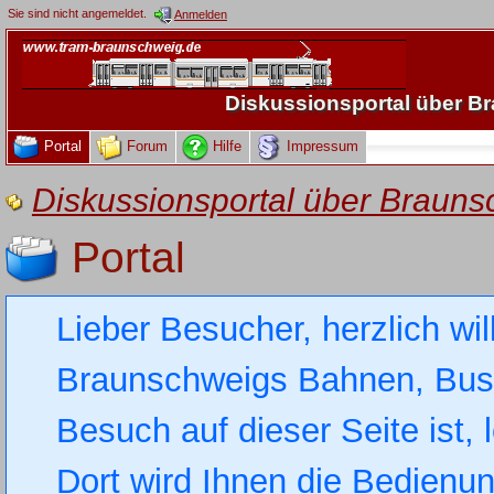
Sie sind nicht angemeldet.
Anmelden
Diskussionsportal über 
Portal
Forum
Hilfe
Impressum
Diskussionsportal über Brau
Portal
Lieber Besucher, herzlich wi
Braunschweigs Bahnen, Busse
Besuch auf dieser Seite ist, 
Dort wird Ihnen die Bedienung