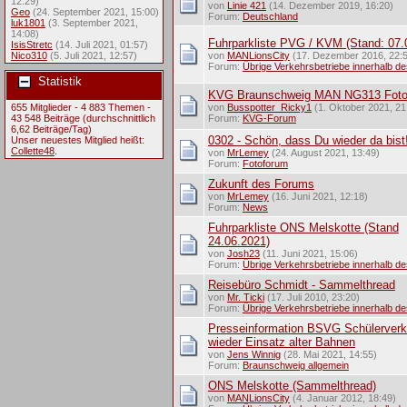
12:29)
von
Linie 421
(14. Dezember 2019, 16:20)
Geo
(24. September 2021, 15:00)
Forum:
Deutschland
luk1801
(3. September 2021,
14:08)
Fuhrparkliste PVG / KVM (Stand: 07.
IsisStretc
(14. Juli 2021, 01:57)
Nico310
(5. Juli 2021, 12:57)
von
MANLionsCity
(17. Dezember 2016, 22:
Forum:
Übrige Verkehrsbetriebe innerhalb d
Statistik
KVG Braunschweig MAN NG313 Fot
655 Mitglieder - 4 883 Themen -
von
Busspotter_Ricky1
(1. Oktober 2021, 21
43 548 Beiträge (durchschnittlich
Forum:
KVG-Forum
6,62 Beiträge/Tag)
0302 - Schön, dass Du wieder da bist
Unser neuestes Mitglied heißt:
Collette48
.
von
MrLemey
(24. August 2021, 13:49)
Forum:
Fotoforum
Zukunft des Forums
von
MrLemey
(16. Juni 2021, 12:18)
Forum:
News
Fuhrparkliste ONS Melskotte (Stand
24.06.2021)
von
Josh23
(11. Juni 2021, 15:06)
Forum:
Übrige Verkehrsbetriebe innerhalb d
Reisebüro Schmidt - Sammelthread
von
Mr. Ticki
(17. Juli 2010, 23:20)
Forum:
Übrige Verkehrsbetriebe innerhalb d
Presseinformation BSVG Schülerverk
wieder Einsatz alter Bahnen
von
Jens Winnig
(28. Mai 2021, 14:55)
Forum:
Braunschweig allgemein
ONS Melskotte (Sammelthread)
von
MANLionsCity
(4. Januar 2012, 18:49)