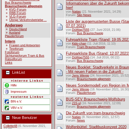
Bus Braunschweig
Informationen über die Zukunft beko
Braunschweig allgemein
hier!
»
KVG-Forum
von
Natias
(21. November 2021, 14:29)
»
RBB-Forum
Forum:
Site-News
»
VLG-Forum
»
Übrige Verkehrsbetriebe ...
Liste der ausgemusterten Busse (Sta
Anderswo
07.07.2021)
»
Deutschland
von
DüWag7555
(27. Juni 2018, 21:06)
»
Ausland
Forum:
Bus Braunschweig
Plauderforum
Fuhrparkliste Tram (Stand: 19.05.202
Intern
von
Kido-chan
(11. Juli 2016, 11:10)
»
Fragen und Antworten
Forum:
Tram Braunschweig
»
Testforum
Fotoforum
Fuhrparkliste Bus (Stand: 12.07.2021
Sichtungsforum Tram & Bus
von
DüWag7555
(14. Juli 2016, 00:22)
Rätselforum
Forum:
Bus Braunschweig
Links
Neues Booklet: Stadtverkehr in Brau
- Mit neuen Farben in die Zukunft -
LinkList
von
Jens Winnig
(24. November 2021, 15:52
Forum:
Braunschweig allgemein
»interne Links«
Neues Sondermodell von Region im M
Hilfe
von
Jens Winnig
(18. November 2021, 16:30
Impressum
Forum:
Plauderforum
»externe Links«
BUS-SEV Braunschweig-Wolfsburg
BIN e.V.
von
215-ul
(16. November 2021, 12:09)
Forum:
Braunschweig allgemein
VBV e.V.
Die Zukunft von tram-braunschweig
von
Natias
(8. November 2021, 12:57)
Neue Benutzer
Forum:
News
Collette48
(6. November 2021,
Wolfenbüttel: Stadtbuskonzept 2020