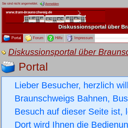
Sie sind nicht angemeldet.
Anmelden
Diskussionsportal über 
Portal
Forum
Hilfe
Impressum
Diskussionsportal über Brau
Portal
Lieber Besucher, herzlich wi
Braunschweigs Bahnen, Busse
Besuch auf dieser Seite ist, 
Dort wird Ihnen die Bedienung