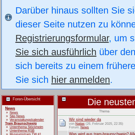
Darüber hinaus sollten Sie si
dieser Seite nutzen zu könn
Registrierungsformular
, um s
Sie sich ausführlich
über den
sich bereits zu einem früher
Sie sich
hier anmelden
.
Foren-Übersicht
Die neuste
News
Thema
»
News
»
Site-News
Wir sind wieder da
»
Veranstaltungskalender
Tram Braunschweig
von
Natias
(26. Februar 2025, 22:35)
»
Unterthema Stöckheim
Forum:
News
»
Unterthema RSB
Was wird aus tram-braunschweig? All
»
Museumstram TW 41