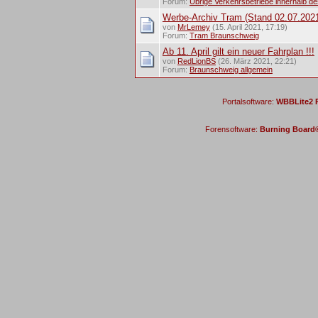
Forum:
Übrige Verkehrsbetriebe innerhalb d
Werbe-Archiv Tram (Stand 02.07.202
von
MrLemey
(15. April 2021, 17:19)
Forum:
Tram Braunschweig
Ab 11. April gilt ein neuer Fahrplan !!!
von
RedLionBS
(26. März 2021, 22:21)
Forum:
Braunschweig allgemein
Portalsoftware:
WBBLite2 P
Forensoftware:
Burning Board® 