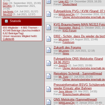
12:29)
von
Linie 421
(14. Dezember 2019, 16:20)
Geo
(24. September 2021, 15:00)
Forum:
Deutschland
luk1801
(3. September 2021,
14:08)
Fuhrparkliste PVG / KVM (Stand: 07.
IsisStretc
(14. Juli 2021, 01:57)
Nico310
(5. Juli 2021, 12:57)
von
MANLionsCity
(17. Dezember 2016, 22:
Forum:
Übrige Verkehrsbetriebe innerhalb d
Statistik
KVG Braunschweig MAN NG313 Fot
655 Mitglieder - 4 883 Themen -
von
Busspotter_Ricky1
(1. Oktober 2021, 21
43 548 Beiträge (durchschnittlich
Forum:
KVG-Forum
6,62 Beiträge/Tag)
0302 - Schön, dass Du wieder da bist
Unser neuestes Mitglied heißt:
Collette48
.
von
MrLemey
(24. August 2021, 13:49)
Forum:
Fotoforum
Zukunft des Forums
von
MrLemey
(16. Juni 2021, 12:18)
Forum:
News
Fuhrparkliste ONS Melskotte (Stand
24.06.2021)
von
Josh23
(11. Juni 2021, 15:06)
Forum:
Übrige Verkehrsbetriebe innerhalb d
Reisebüro Schmidt - Sammelthread
von
Mr. Ticki
(17. Juli 2010, 23:20)
Forum:
Übrige Verkehrsbetriebe innerhalb d
Presseinformation BSVG Schülerverk
wieder Einsatz alter Bahnen
von
Jens Winnig
(28. Mai 2021, 14:55)
Forum:
Braunschweig allgemein
ONS Melskotte (Sammelthread)
von
MANLionsCity
(4. Januar 2012, 18:49)