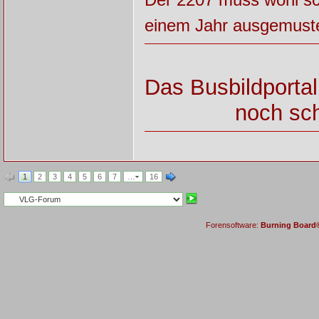
einem Jahr ausgemuster
Das Busbildportal
noch sch
1
2
3
4
5
6
7
…
16
Forensoftware:
Burning Board® 