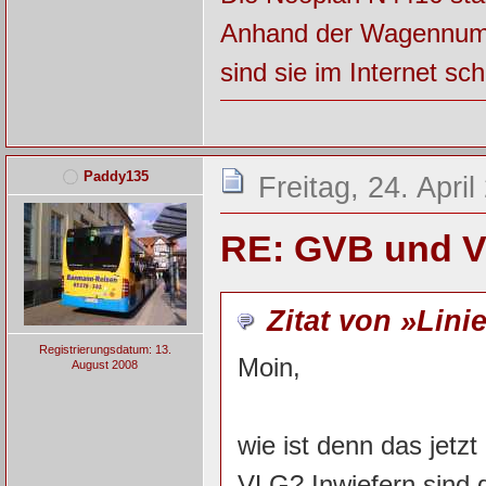
Anhand der Wagennumm
sind sie im Internet sch
Paddy135
Freitag, 24. Apri
RE: GVB und V
Zitat von »Lini
Registrierungsdatum: 13.
Moin,
August 2008
wie ist denn das jetz
VLG? Inwiefern sind 