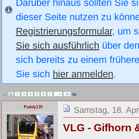
Darüber hinaus sollten Sie si
dieser Seite nutzen zu könn
Registrierungsformular
, um s
Sie sich ausführlich
über den
sich bereits zu einem früher
Sie sich
hier anmelden
.
1
2
3
4
5
6
7
…
16
Paddy135
Samstag, 18. Apr
VLG - Gifhorn 