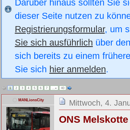
Darüber hinaus sollten Sie si
dieser Seite nutzen zu könn
Registrierungsformular
, um s
Sie sich ausführlich
über den
sich bereits zu einem früher
Sie sich
hier anmelden
.
1
2
3
4
5
6
7
…
40
MANLionsCity
Mittwoch, 4. Jan
ONS Melskotte