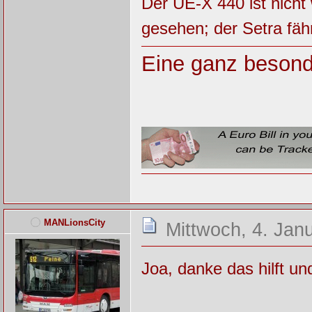
Der UE-X 440 ist nich
gesehen; der Setra fäh
Eine ganz besond
MANLionsCity
Mittwoch, 4. Jan
Joa, danke das hilft u