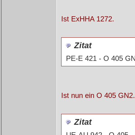
Ist ExHHA 1272.
Zitat
PE-E 421 - O 405 GN
Ist nun ein O 405 GN2. 
Zitat
UE-AU 942 - O 405 -