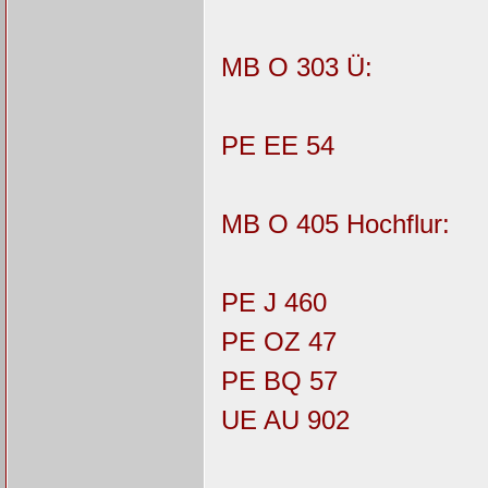
MB O 303 Ü:
PE EE 54
MB O 405 Hochflur:
PE J 460
PE OZ 47
PE BQ 57
UE AU 902