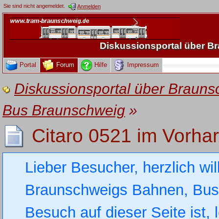
Sie sind nicht angemeldet.
Anmelden
Diskussionsportal über 
Portal
Forum
Hilfe
Impressum
Diskussionsportal über Brau
Bus Braunschweig
»
Citaro 0521 im Vorha
Lieber Besucher, herzlich wi
Braunschweigs Bahnen, Busse
Besuch auf dieser Seite ist, 