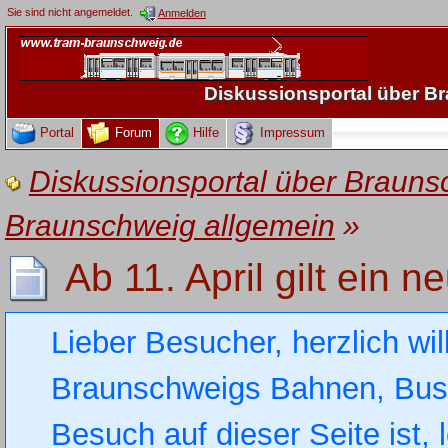
Sie sind nicht angemeldet.
Anmelden
Diskussionsportal über 
Portal
Forum
Hilfe
Impressum
Diskussionsportal über Brau
Braunschweig allgemein
»
Ab 11. April gilt ein n
Lieber Besucher, herzlich wi
Braunschweigs Bahnen, Busse
Besuch auf dieser Seite ist, 