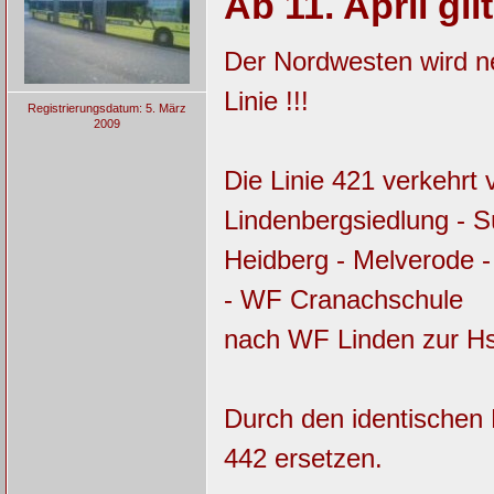
Ab 11. April gil
Der Nordwesten wird ne
Linie !!!
Registrierungsdatum: 5. März
2009
Die Linie 421 verkehrt
Lindenbergsiedlung - S
Heidberg - Melverode 
- WF Cranachschule
nach WF Linden zur Hs
Durch den identischen L
442 ersetzen.