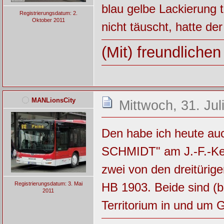
blau gelbe Lackierung 
Registrierungsdatum: 2.
Oktober 2011
nicht täuscht, hatte 
(Mit) freundliche
MANLionsCity
Mittwoch, 31. Jul
Den habe ich heute au
SCHMIDT" am J.-F.-Ken
zwei von den dreitürig
HB 1903. Beide sind (
Registrierungsdatum: 3. Mai
2011
Territorium in und um G