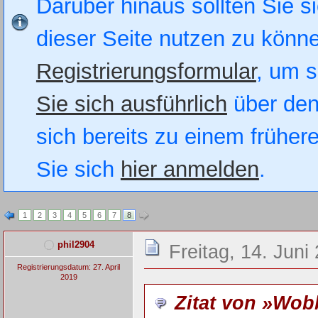
Darüber hinaus sollten Sie si
dieser Seite nutzen zu könn
Registrierungsformular
, um s
Sie sich ausführlich
über den
sich bereits zu einem früher
Sie sich
hier anmelden
.
1
2
3
4
5
6
7
8
phil2904
Freitag, 14. Juni
Registrierungsdatum: 27. April
2019
Zitat von »Wo