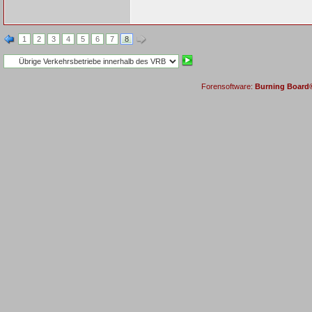
1
2
3
4
5
6
7
8
Forensoftware:
Burning Board® 