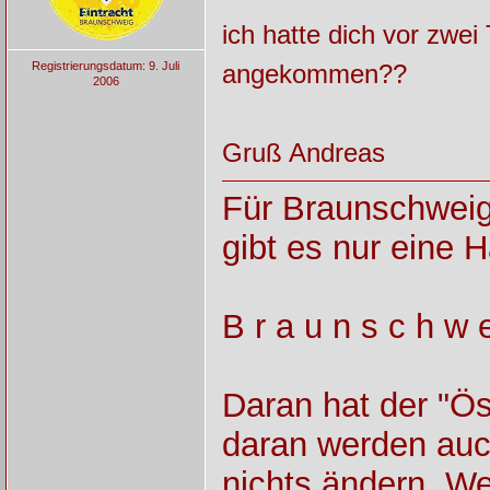
ich hatte dich vor zwei
Registrierungsdatum: 9. Juli
angekommen??
2006
Gruß Andreas
Für Braunschweig
gibt es nur eine H
B r a u n s c h w e
Daran hat der "Ös
daran werden auch
nichts ändern. We