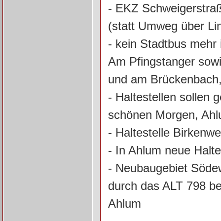
- EKZ Schweigerstraß
(statt Umweg über L
- kein Stadtbus meh
Am Pfingstanger sowie
und am Brückenbach,
- Haltestellen sollen
schönen Morgen, Ah
- Haltestelle Birkenw
- In Ahlum neue Halte
- Neubaugebiet Södew
durch das ALT 798 b
Ahlum