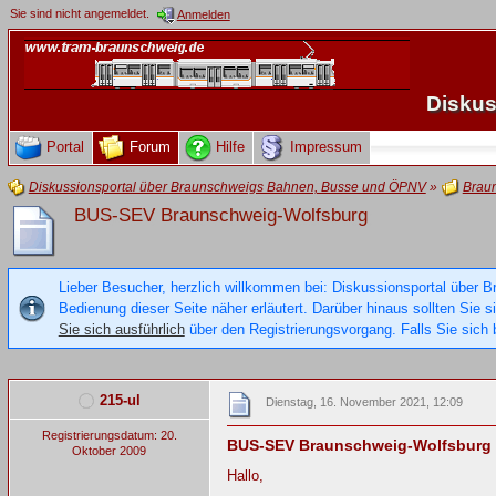
Sie sind nicht angemeldet.
Anmelden
Diskus
Portal
Forum
Hilfe
Impressum
Diskussionsportal über Braunschweigs Bahnen, Busse und ÖPNV
»
Brau
BUS-SEV Braunschweig-Wolfsburg
Lieber Besucher, herzlich willkommen bei: Diskussionsportal über B
Bedienung dieser Seite näher erläutert. Darüber hinaus sollten Sie 
Sie sich ausführlich
über den Registrierungsvorgang. Falls Sie sich b
215-ul
Dienstag, 16. November 2021, 12:09
Registrierungsdatum: 20.
BUS-SEV Braunschweig-Wolfsburg
Oktober 2009
Hallo,