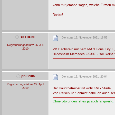
kann mir jemand sagen, welche Firmen m
Danke!
30 THUNE
Dienstag, 16. November 2021, 18:56
Registrierungsdatum: 26. Juli
2010
VB Bachstein mit nem MAN Lions City G,
Hildesheim Mercedes O530G - soll keine vo
phil2904
Dienstag, 16. November 2021, 20:04
Registrierungsdatum: 27. April
2019
Der Hauptbetreiber ist wohl KVG Stade.
Von Reisebüro Schmidt habe ich auch sc
Ohne Störungen ist es ja auch langweilig
.