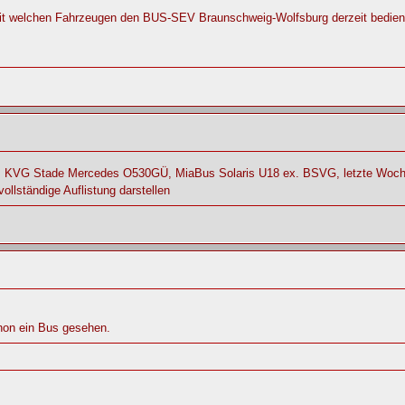
it welchen Fahrzeugen den BUS-SEV Braunschweig-Wolfsburg derzeit bedient
 KVG Stade Mercedes O530GÜ, MiaBus Solaris U18 ex. BSVG, letzte Woche 
llständige Auflistung darstellen
hon ein Bus gesehen.