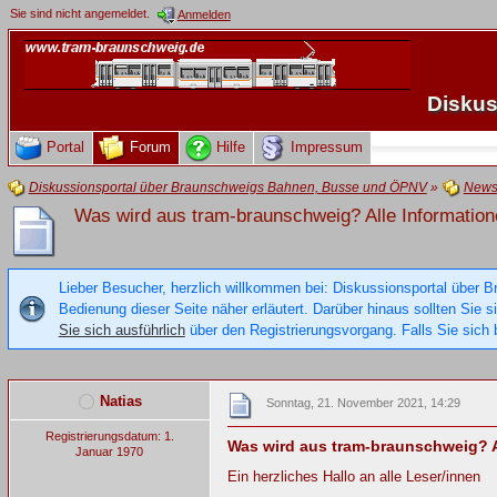
Sie sind nicht angemeldet.
Anmelden
Diskus
Portal
Forum
Hilfe
Impressum
Diskussionsportal über Braunschweigs Bahnen, Busse und ÖPNV
»
New
Was wird aus tram-braunschweig? Alle Information
Lieber Besucher, herzlich willkommen bei: Diskussionsportal über B
Bedienung dieser Seite näher erläutert. Darüber hinaus sollten Sie 
Sie sich ausführlich
über den Registrierungsvorgang. Falls Sie sich b
Natias
Sonntag, 21. November 2021, 14:29
Registrierungsdatum: 1.
Was wird aus tram-braunschweig? A
Januar 1970
Ein herzliches Hallo an alle Leser/innen