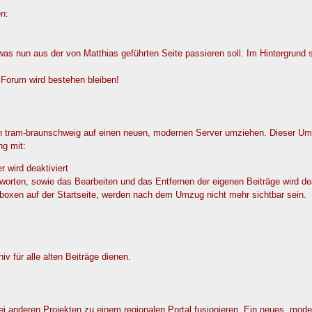
en:
s nun aus der von Matthias geführten Seite passieren soll. Im Hintergrund s
s Forum wird bestehen bleiben!
 tram-braunschweig auf einen neuen, modernen Server umziehen. Dieser Umz
ng mit:
r wird deaktiviert
orten, sowie das Bearbeiten und das Entfernen der eigenen Beiträge wird dea
oboxen auf der Startseite, werden nach dem Umzug nicht mehr sichtbar sein.
 für alle alten Beiträge dienen.
i anderen Projekten zu einem regionalen Portal fusionieren. Ein neues, mod