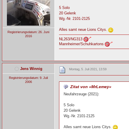
5 Solo
20 Gelenk
Wg.-Nr. 2101-2125
Alles samt neue Lions Citys.
Registrierungsdatum: 26. Juni
2016
NL263/NG313
Mannheimer/Schuhkartons
Jens Winnig
Montag, 5. Juli 2021, 13:59
Registrierungsdatum: 9. Juli
2006
Zitat von »MrLemey«
Neufahrzeuge (2021):
5 Solo
20 Gelenk
Wg.-Nr. 2101-2125
Alles samt neue Lions Citys.