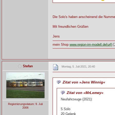
Die Solo's haben anscheinend die Numme
Mit freundlichen Grüßen
Jens
mein Shop
www.region-im-modell.de[url]
Stefan
Montag, 5. Juli 2021, 20:40
Zitat von »Jens Winnig«
Zitat von »MrLemey«
Neufahrzeuge (2021):
Registrierungsdatum: 9. Juli
2006
5 Solo
20 Gelenk