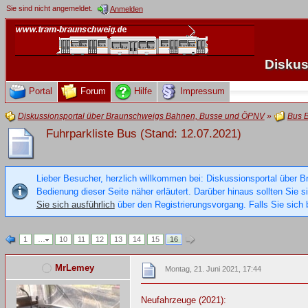
Sie sind nicht angemeldet.
Anmelden
Diskus
Portal
Forum
Hilfe
Impressum
Diskussionsportal über Braunschweigs Bahnen, Busse und ÖPNV
»
Bus 
Fuhrparkliste Bus (Stand: 12.07.2021)
Lieber Besucher, herzlich willkommen bei: Diskussionsportal über B
Bedienung dieser Seite näher erläutert. Darüber hinaus sollten Sie 
Sie sich ausführlich
über den Registrierungsvorgang. Falls Sie sich b
1
…
10
11
12
13
14
15
16
MrLemey
Montag, 21. Juni 2021, 17:44
Neufahrzeuge (2021):