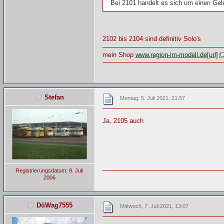
Bei 2101 handelt es sich um einen G
2102 bis 2104 sind definitiv Solo's
mein Shop
www.region-im-modell.de[url]
Stefan
Montag, 5. Juli 2021, 21:57
Ja, 2105 auch
Registrierungsdatum: 9. Juli
2006
DüWag7555
Mittwoch, 7. Juli 2021, 13:07