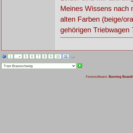
Meines Wissens nach m
alten Farben (beige/o
gehörigen Triebwagen 
1
…
5
6
7
8
9
10
11
Forensoftware:
Burning Board® 