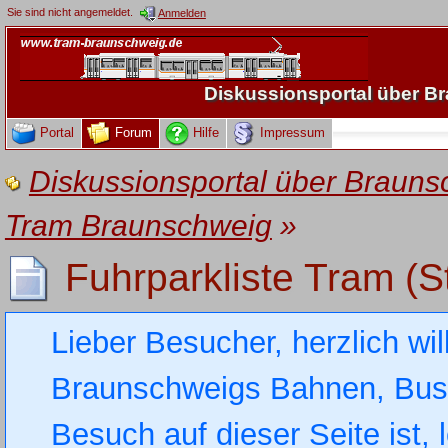
Sie sind nicht angemeldet.
Anmelden
Diskussionsportal über 
Portal
Forum
Hilfe
Impressum
Diskussionsportal über Brau
Tram Braunschweig
»
Fuhrparkliste Tram (S
Lieber Besucher, herzlich wi
Braunschweigs Bahnen, Busse
Besuch auf dieser Seite ist, 