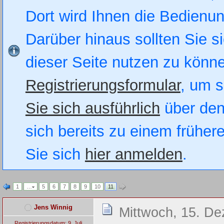
Dort wird Ihnen die Bedienung
Darüber hinaus sollten Sie si
dieser Seite nutzen zu könn
Registrierungsformular
, um s
Sie sich ausführlich
über den
sich bereits zu einem früher
Sie sich
hier anmelden
.
1
…
5
6
7
8
9
10
11
Jens Winnig
Mittwoch, 15. D
Registrierungsdatum: 9. Juli