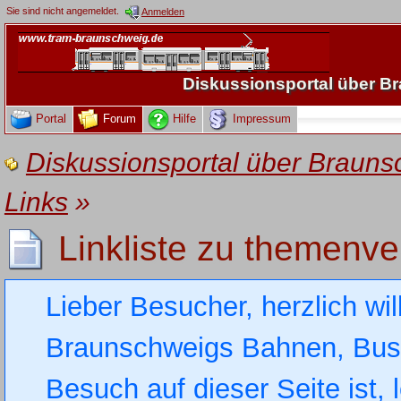
Sie sind nicht angemeldet.
Anmelden
Diskussionsportal über 
Portal
Forum
Hilfe
Impressum
Diskussionsportal über Brau
Links
»
Linkliste zu themenv
Lieber Besucher, herzlich wi
Braunschweigs Bahnen, Busse
Besuch auf dieser Seite ist, 