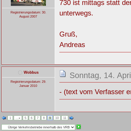
730 ist mittags statt d
unterwegs.
Registrierungsdatum: 30.
August 2007
Gruß,
Andreas
Wobbus
Sonntag, 14. Apri
Registrierungsdatum: 29.
Januar 2010
- (text vom Verfasser e
1
…
5
6
7
8
9
10
11