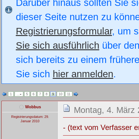
Darüber hinaus sollten Sie si
dieser Seite nutzen zu könn
Registrierungsformular
, um s
Sie sich ausführlich
über den
sich bereits zu einem früher
Sie sich
hier anmelden
.
1
…
5
6
7
8
9
10
11
Wobbus
Montag, 4. März 
Registrierungsdatum: 29.
Januar 2010
- (text vom Verfasser e