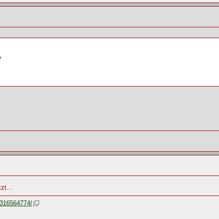
?
zt...
9316564774/