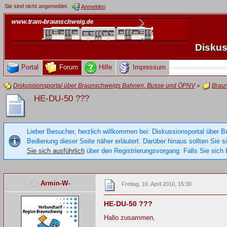
Sie sind nicht angemeldet.
Anmelden
Diskus
Portal
Forum
Hilfe
Impressum
Diskussionsportal über Braunschweigs Bahnen, Busse und ÖPNV
»
Brau
HE-DU-50 ???
Lieber Besucher, herzlich willkommen bei: Diskussionsportal über B
Bedienung dieser Seite näher erläutert. Darüber hinaus sollten Sie 
Sie sich ausführlich
über den Registrierungsvorgang. Falls Sie sich b
Armin-W-
Freitag, 16. April 2010, 15:30
HE-DU-50 ???
Hallo zusammen,