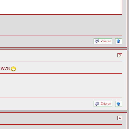
Zitieren
3
der WVG
Zitieren
4