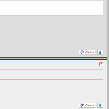
Zitieren
7
Zitieren