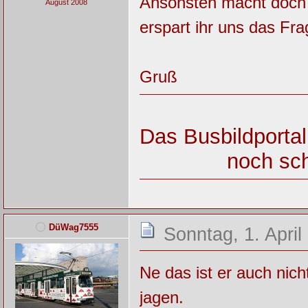
Ansonsten macht doch 
August 2008
erspart ihr uns das Fra
Gruß
Das Busbildportal
noch sch
DüWag7555
Sonntag, 1. April
Ne das ist er auch ni
jagen.