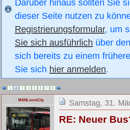
Darüber hinaus sollten Sie si
dieser Seite nutzen zu könn
Registrierungsformular
, um s
Sie sich ausführlich
über den
sich bereits zu einem früher
Sie sich
hier anmelden
.
1
2
3
4
5
6
7
8
MANLionsCity
Samstag, 31. Mä
RE: Neuer Bus