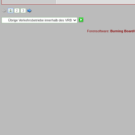
1
2
3
Forensoftware:
Burning Board® 