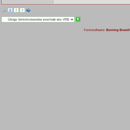
1
2
3
Forensoftware:
Burning Board® 