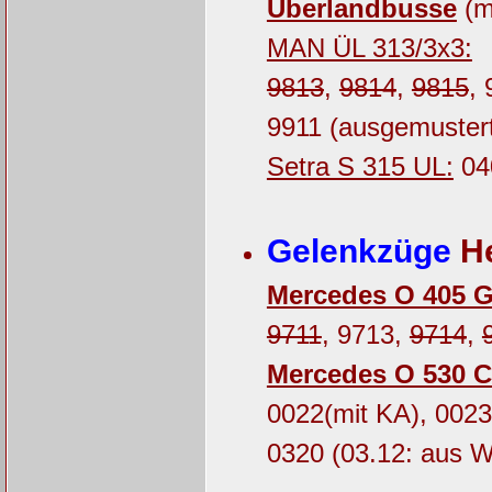
Überlandbusse
(m
MAN ÜL 313/3x3:
9813
,
9814
,
9815
,
9911 (ausgemustert
Setra S 315 UL:
04
Gelenkzüge
He
Mercedes O 405 
9711
, 9713,
9714
,
Mercedes O 530 C
0022(mit KA), 0023
0320 (03.12: aus W