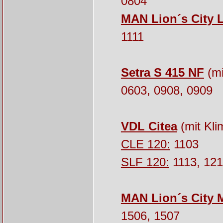
0804
MAN Lion´s City 
1111
Setra S 415 NF
(mi
0603, 0908, 0909
VDL Citea
(mit Kli
CLE 120:
1103
SLF 120:
1113, 12
MAN Lion´s City 
1506, 1507