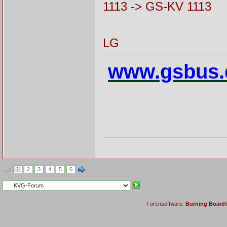
1113 -> GS-KV 1113
LG
www.gsbus.
1
2
3
4
5
6
Forensoftware:
Burning Board® 