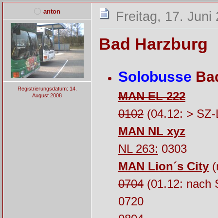
anton
Freitag, 17. Juni
Bad Harzburg
Solobusse
Bad
Registrierungsdatum: 14.
MAN EL 222
August 2008
0102
(04.12: > SZ-
MAN NL xyz
NL 263:
0303
MAN Lion´s City
(
0704
(01.12: nach 
0720