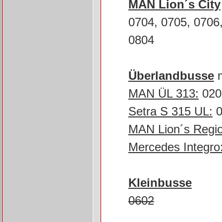
MAN Lion´s City
0704, 0705, 0706
0804
Überlandbusse
m
MAN ÜL 313:
020
Setra S 315 UL:
0
MAN Lion´s Regio
Mercedes Integro
Kleinbusse
0602