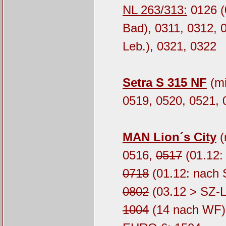
NL 263/313:
0126 (
Bad), 0311, 0312, 
Leb.), 0321, 0322
Setra S 315 NF
(mi
0519, 0520, 0521, 
MAN Lion´s City
(
0516,
0517
(01.12:
0718
(01.12: nach 
0802
(03.12 > SZ-L
1004
(14 nach WF)