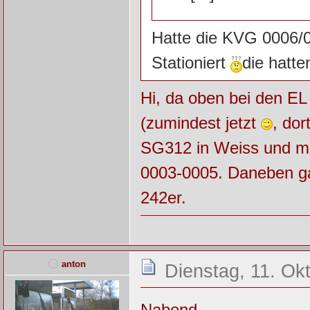
Hatte die KVG 0006/0
Stationiert
die hatt
Hi, da oben bei den EL
(zumindest jetzt
, dor
SG312 in Weiss und mit
0003-0005. Daneben ga
242er.
anton
Dienstag, 11. Ok
Nabend,