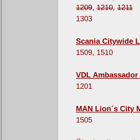
1209
,
1210
,
1211
1303
Scania Citywide L
1509, 1510
VDL Ambassador 
1201
MAN Lion´s City 
1505