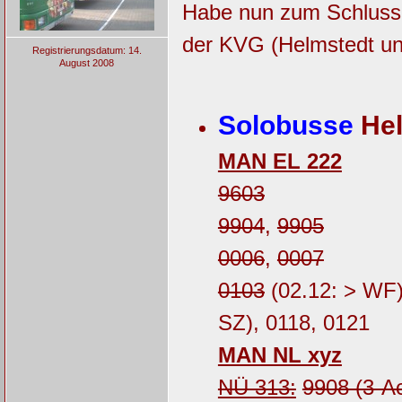
Habe nun zum Schluss a
der KVG (Helmstedt und
Registrierungsdatum: 14.
August 2008
Solobusse
Hel
MAN EL 222
9603
9904
,
9905
0006
,
0007
0103
(02.12: > WF
SZ), 0118, 0121
MAN NL xyz
NÜ 313:
9908 (3-A