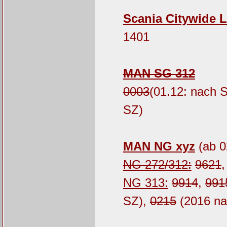
Scania Citywide L
1401
MAN SG 312
0003
(01.12: nach 
SZ)
MAN NG xyz
(ab 0
NG 272/312:
9621
NG 313:
9914
,
991
SZ),
0215
(2016 n