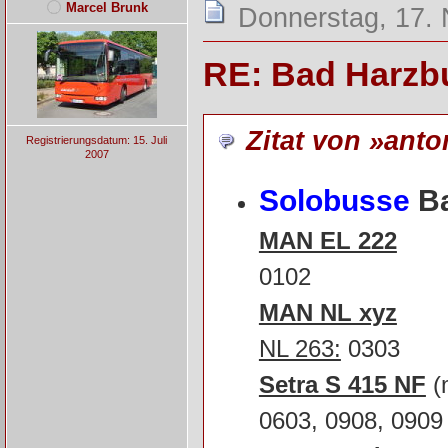
Marcel Brunk
Donnerstag, 17.
RE: Bad Harzb
Zitat von »anto
Registrierungsdatum: 15. Juli
2007
Solobusse
Ba
MAN EL 222
0102
MAN NL xyz
NL 263:
0303
Setra S 415 NF
(
0603, 0908, 0909