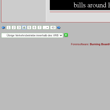
1
2
3
4
5
6
7
…
40
Forensoftware:
Burning Board® 