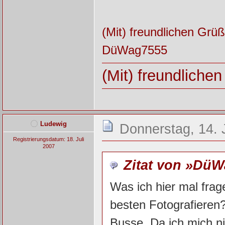
(Mit) freundlichen Grü
DüWag7555
(Mit) freundliche
Ludewig
Donnerstag, 14. 
Registrierungsdatum: 18. Juli
2007
Zitat von »Dü
Was ich hier mal fra
besten Fotografieren
Busse. Da ich mich n