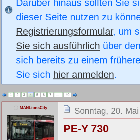
Darüber hinaus sollten Sie si
dieser Seite nutzen zu könn
Registrierungsformular
, um s
Sie sich ausführlich
über den
sich bereits zu einem früher
Sie sich
hier anmelden
.
1
2
3
4
5
6
7
…
40
MANLionsCity
Sonntag, 20. Mai
PE-Y 730