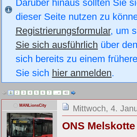
Darüber hinaus sollten Sie si
dieser Seite nutzen zu könn
Registrierungsformular
, um s
Sie sich ausführlich
über den
sich bereits zu einem früher
Sie sich
hier anmelden
.
1
2
3
4
5
6
7
…
40
MANLionsCity
Mittwoch, 4. Jan
ONS Melskotte