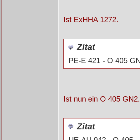
Ist ExHHA 1272.
Zitat
PE-E 421 - O 405 GN
Ist nun ein O 405 GN2. 
Zitat
UE-AU 942 - O 405 -