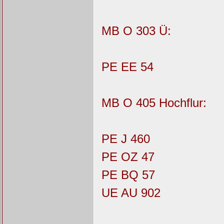
MB O 303 Ü:
PE EE 54
MB O 405 Hochflur:
PE J 460
PE OZ 47
PE BQ 57
UE AU 902