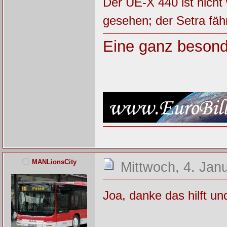
Der UE-X 440 ist nich
gesehen; der Setra fäh
Eine ganz besond
MANLionsCity
Mittwoch, 4. Jan
Joa, danke das hilft u