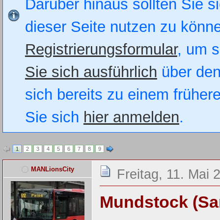
Darüber hinaus sollten Sie si
dieser Seite nutzen zu könn
Registrierungsformular
, um s
Sie sich ausführlich
über den
sich bereits zu einem früher
Sie sich
hier anmelden
.
1
2
3
4
5
6
7
8
9
MANLionsCity
Freitag, 11. Mai 
Mundstock (Sa