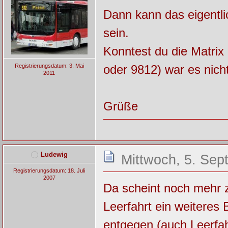
Dann kann das eigentl
sein.
Konntest du die Matri
oder 9812) war es nicht
Registrierungsdatum: 3. Mai
2011
Grüße
Ludewig
Mittwoch, 5. Sep
Registrierungsdatum: 18. Juli
2007
Da scheint noch mehr z
Leerfahrt ein weitere
entgegen (auch Leerfa