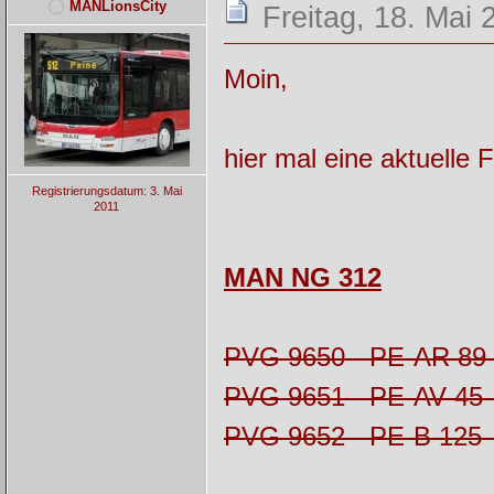
MANLionsCity
Freitag, 18. Mai 
Moin,
hier mal eine aktuelle
Registrierungsdatum: 3. Mai
2011
MAN NG 312
PVG 9650 - PE-AR 89
PVG 9651 - PE-AV 45
PVG 9652 - PE-B 125