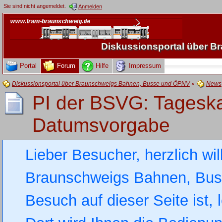
Sie sind nicht angemeldet.
Anmelden
Diskussionsportal über 
Portal
Forum
Hilfe
Impressum
Diskussionsportal über Braunschweigs Bahnen, Busse und ÖPNV
»
News
PI der BSVG: Tageskar
Datumsvorgabe
Lieber Besucher, herzlich wi
Braunschweigs Bahnen, Busse
Besuch auf dieser Seite ist, 