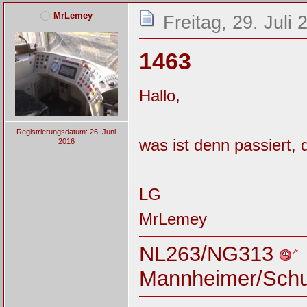
MrLemey
Freitag, 29. Juli
1463
Hallo,
Registrierungsdatum: 26. Juni
was ist denn passiert, 
2016
LG
MrLemey
NL263/NG313
Mannheimer/Sch