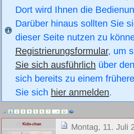
Dort wird Ihnen die Bedienung
Darüber hinaus sollten Sie si
dieser Seite nutzen zu könn
Registrierungsformular
, um s
Sie sich ausführlich
über den
sich bereits zu einem früher
Sie sich
hier anmelden
.
1
2
3
4
5
6
7
…
11
Kido-chan
Montag, 11. Juli 