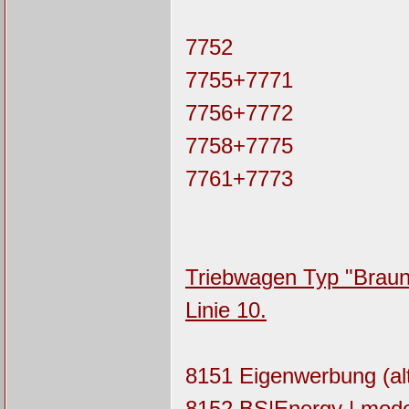
7752
7755+7771
7756+7772
7758+7775
7761+7773
Triebwagen Typ "Brauns
Linie 10.
8151 Eigenwerbung (alt
8152 BS|Energy | moder