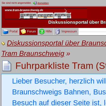
Sie sind nicht angemeldet.
Anmelden
Diskussionsportal über 
Portal
Forum
Hilfe
Impressum
Diskussionsportal über Brau
Tram Braunschweig
»
Fuhrparkliste Tram (S
Lieber Besucher, herzlich wi
Braunschweigs Bahnen, Busse
Besuch auf dieser Seite ist, 