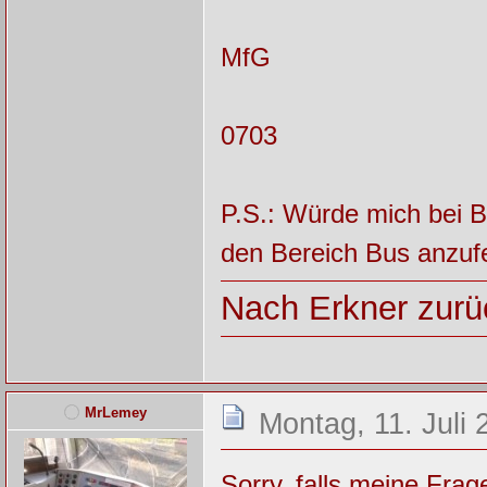
MfG
0703
P.S.: Würde mich bei Be
den Bereich Bus anzufe
Nach Erkner zurüc
MrLemey
Montag, 11. Juli 
Sorry, falls meine Fra