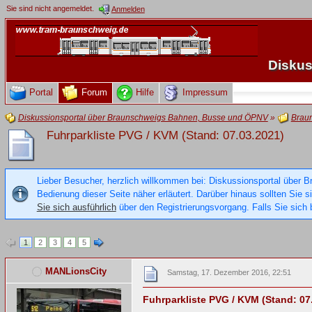
Sie sind nicht angemeldet.
Anmelden
Diskus
Portal
Forum
Hilfe
Impressum
Diskussionsportal über Braunschweigs Bahnen, Busse und ÖPNV
»
Brau
Fuhrparkliste PVG / KVM (Stand: 07.03.2021)
Lieber Besucher, herzlich willkommen bei: Diskussionsportal über B
Bedienung dieser Seite näher erläutert. Darüber hinaus sollten Sie 
Sie sich ausführlich
über den Registrierungsvorgang. Falls Sie sich b
1
2
3
4
5
MANLionsCity
Samstag, 17. Dezember 2016, 22:51
Fuhrparkliste PVG / KVM (Stand: 07