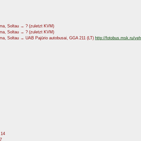
, Soltau → ? (zuletzt KVM)
, Soltau → ? (zuletzt KVM)
, Soltau → UAB Pajūrio autobusai, GGA 211 (LT)
http://fotobus.msk.ru/ve
 14
7