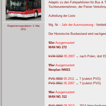
Adaptiv zu den Fuhrparklisten für Bus &
Tochterunternehmen, der Peiner Verkehrs
Aufteilung der Liste:
Wg. Nr. -
Jahr der Ausmusterung
- Verble
Registrierungsdatum: 3. Mai
2011
Der Historische Busbestand wird nachgere
92er
Ausgemustert
MAN NG 272
KVM 9250
05.2007
→ nach Polen, dort E
95er
Ausgemustert
Neoplan N4021
PVG 9550
05.2011
→ ? (zuletzt PVG)
PVG 9551
05.2007
→ ? (zuletzt PVG)
96er
Ausgemustert
MAN NG 312
PVG 9650
09.2013
→ 2014 Verschrottung 