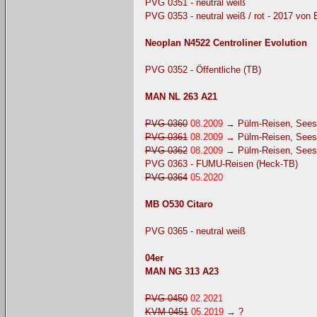
PVG 0351 - neutral weiß
PVG 0353 - neutral weiß / rot - 2017 von
Neoplan N4522 Centroliner Evolution
PVG 0352 - Öffentliche (TB)
MAN NL 263 A21
PVG 0360
08.2009
→ Pülm-Reisen, Sees
PVG 0361
08.2009
→ Pülm-Reisen, Sees
PVG 0362
08.2009
→ Pülm-Reisen, Sees
PVG 0363 - FUMU-Reisen (Heck-TB)
PVG 0364
05.2020
MB O530 Citaro
PVG 0365 - neutral weiß
04er
MAN NG 313 A23
PVG 0450
02.2021
KVM 0451
05.2019
→ ?