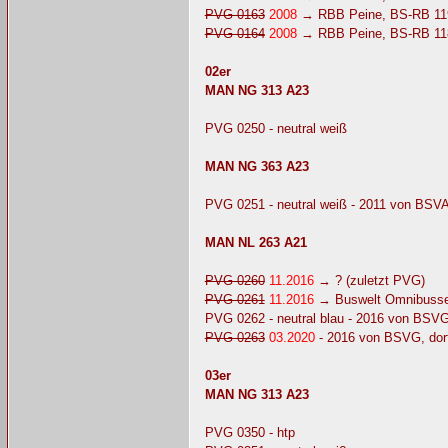
PVG 0163
2008
→ RBB Peine, BS-RB 11
PVG 0164
2008
→ RBB Peine, BS-RB 11
02er
MAN NG 313 A23
PVG 0250 - neutral weiß
MAN NG 363 A23
PVG 0251 - neutral weiß - 2011 von BSVA
MAN NL 263 A21
PVG 0260
11.2016
→ ? (zuletzt PVG)
PVG 0261
11.2016
→ Buswelt Omnibusse 
PVG 0262 - neutral blau - 2016 von BSVG
PVG 0263
03.2020
- 2016 von BSVG, dort
03er
MAN NG 313 A23
PVG 0350 - htp