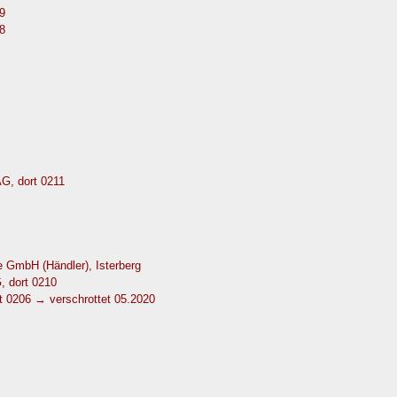
9
8
G, dort 0211
GmbH (Händler), Isterberg
, dort 0210
 0206 → verschrottet 05.2020