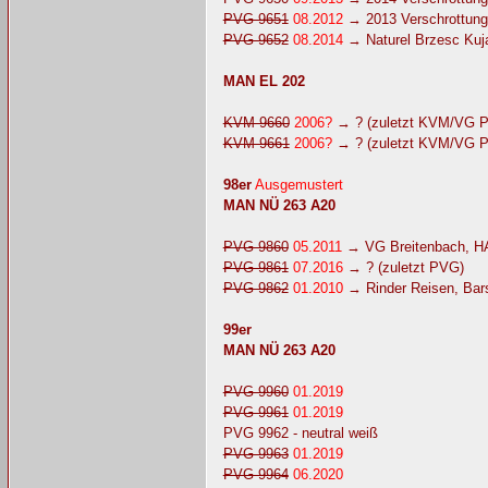
PVG 9651
08.2012
→ 2013 Verschrottung
PVG 9652
08.2014
→ Naturel Brzesc Kuja
MAN EL 202
KVM 9660
2006?
→ ? (zuletzt KVM/VG P
KVM 9661
2006?
→ ? (zuletzt KVM/VG P
98er
Ausgemustert
MAN NÜ 263 A20
PVG 9860
05.2011
→ VG Breitenbach, H
PVG 9861
07.2016
→ ? (zuletzt PVG)
PVG 9862
01.2010
→ Rinder Reisen, Bar
99er
MAN NÜ 263 A20
PVG 9960
01.2019
PVG 9961
01.2019
PVG 9962 - neutral weiß
PVG 9963
01.2019
PVG 9964
06.2020