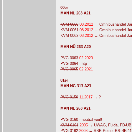
00er
MAN NL 263 A21
KVM 0060
08.2012
→ Omnibushandel Jama
KVM 0061
08.2012
→ Omnibushandel Jama
KVM 0062
08.2012
→ Omnibushandel Jama
MAN NÜ 263 A20
PVG 0063
02.2020
PVG 0064 - htp
PVG 0065
02.2021
01er
MAN NG 313 A23
PVG 0150
11.2017
→ ?
MAN NL 263 A21
PVG 0160 - neutral weiß
KVM 0161
2005
→ ÜWAG, Fulda, FD-UB
PVG 0162
2008
→ RBB Peine, BS-RB 11