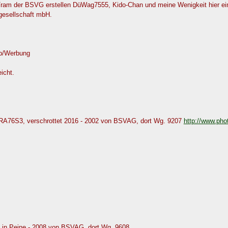
 Tram der BSVG erstellen DüWag7555, Kido-Chan und meine Wenigkeit hier ei
gesellschaft mbH.
ib/Werbung
icht.
RA76S3, verschrottet 2016 - 2002 von BSVAG, dort Wg. 9207
http://www.pho
in Peine - 2008 von BSVAG, dort Wg. 9608