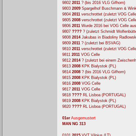
9802
2011
? (bis 2016 VLG Gifhorn)
9803
2009
Spargelhof Buschmann & Winke
9804
2011
verschrottet (zuletzt VOG Celle
9805
2008
verschrottet (zuletzt VOG Cell
9806
2011
Wurde 2016 bei VOG Celle ausg
9807
????
? (zuletzt Schmidt Wolfenbütte
9808
2014
Jakubas in Biadoliny Radlowsk
9809
2011
? (zuletzt bei BSVAG)
9810
2011
verschrottet (zuletzt VOG Celle
9811
2011
VOG Celle
9812
2014
? (zuletzt bei einem Zwischenh
9813
2008
KPK Bialystok (PL)
9814
2008
? (bis 2016 VLG Gifhorn)
9815
2008
KPK Bialystok (PL)
9816
2008
VOG Celle
9817
2011
VOG Celle
9818
????
RL Lisboa (PORTUGAL)
9819
2008
KPK Bialystok (PL)
9820
????
RL Lisboa (PORTUGAL)
01er
Ausgemustert
MAN NG 313
0101
2015
VVT Vilnius (LT)