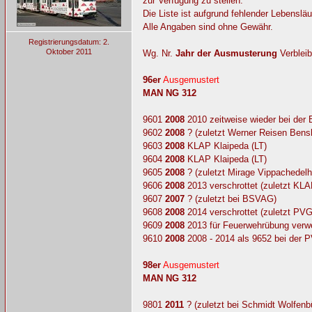
zur Verfügung zu stellen.
Die Liste ist aufgrund fehlender Lebensl
Alle Angaben sind ohne Gewähr.
Registrierungsdatum: 2.
Oktober 2011
Wg. Nr.
Jahr der Ausmusterung
Verbleib
96er
Ausgemustert
MAN NG 312
9601
2008
2010 zeitweise wieder bei der
9602
2008
? (zuletzt Werner Reisen Bens
9603
2008
KLAP Klaipeda (LT)
9604
2008
KLAP Klaipeda (LT)
9605
2008
? (zuletzt Mirage Vippachedel
9606
2008
2013 verschrottet (zuletzt KLA
9607
2007
? (zuletzt bei BSVAG)
9608
2008
2014 verschrottet (zuletzt PVG
9609
2008
2013 für Feuerwehrübung verwe
9610
2008
2008 - 2014 als 9652 bei der P
98er
Ausgemustert
MAN NG 312
9801
2011
? (zuletzt bei Schmidt Wolfenbü