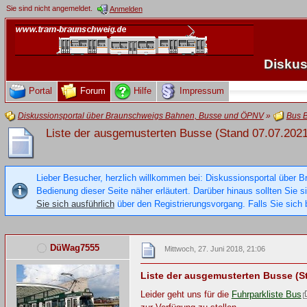
Sie sind nicht angemeldet.
Anmelden
Diskus
Portal
Forum
Hilfe
Impressum
Diskussionsportal über Braunschweigs Bahnen, Busse und ÖPNV
»
Bus 
Liste der ausgemusterten Busse (Stand 07.07.2021
Lieber Besucher, herzlich willkommen bei: Diskussionsportal über B
Bedienung dieser Seite näher erläutert. Darüber hinaus sollten Sie 
Sie sich ausführlich
über den Registrierungsvorgang. Falls Sie sich b
DüWag7555
Mittwoch, 27. Juni 2018, 21:06
Liste der ausgemusterten Busse (S
Leider geht uns für die
Fuhrparkliste Bus