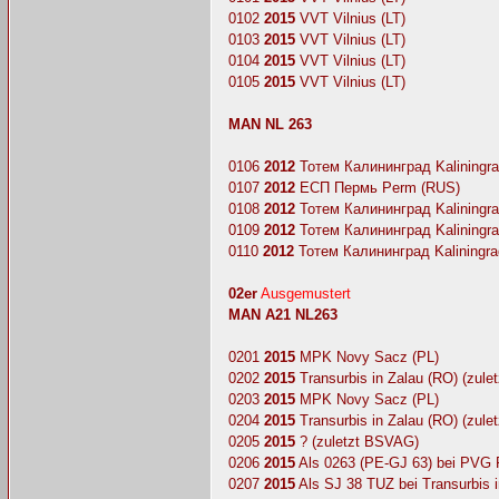
0102
2015
VVT Vilnius (LT)
0103
2015
VVT Vilnius (LT)
0104
2015
VVT Vilnius (LT)
0105
2015
VVT Vilnius (LT)
MAN NL 263
0106
2012
Тотем Калининград Kaliningra
0107
2012
ЕСП Пермь Perm (RUS)
0108
2012
Тотем Калининград Kaliningra
0109
2012
Тотем Калининград Kaliningra
0110
2012
Тотем Калининград Kaliningra
02er
Ausgemustert
MAN A21 NL263
0201
2015
MPK Novy Sacz (PL)
0202
2015
Transurbis in Zalau (RO) (zul
0203
2015
MPK Novy Sacz (PL)
0204
2015
Transurbis in Zalau (RO) (zul
0205
2015
? (zuletzt BSVAG)
0206
2015
Als 0263 (PE-GJ 63) bei PVG P
0207
2015
Als SJ 38 TUZ bei Transurbis 