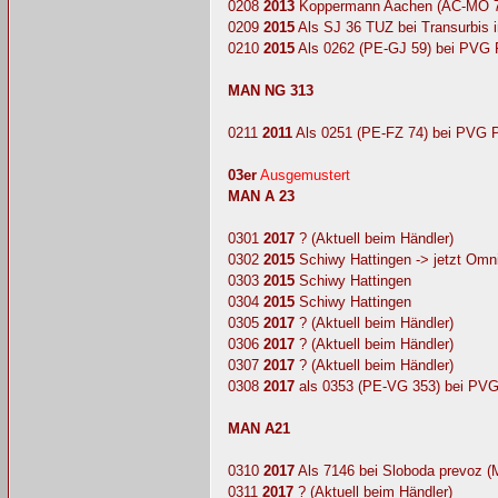
0208
2013
Koppermann Aachen (AC-MO 7
0209
2015
Als SJ 36 TUZ bei Transurbis 
0210
2015
Als 0262 (PE-GJ 59) bei PVG 
MAN NG 313
0211
2011
Als 0251 (PE-FZ 74) bei PVG 
03er
Ausgemustert
MAN A 23
0301
2017
? (Aktuell beim Händler)
0302
2015
Schiwy Hattingen -> jetzt Om
0303
2015
Schiwy Hattingen
0304
2015
Schiwy Hattingen
0305
2017
? (Aktuell beim Händler)
0306
2017
? (Aktuell beim Händler)
0307
2017
? (Aktuell beim Händler)
0308
2017
als 0353 (PE-VG 353) bei PVG
MAN A21
0310
2017
Als 7146 bei Sloboda prevoz (
0311
2017
? (Aktuell beim Händler)