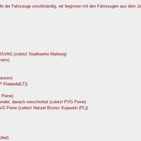
äufe der Fahrzeuge unvollständig, wir beginnen mit den Fahrzeugen aus dem J
 BSVAG (zuletzt Stadtwerke Marburg)
heim)
hausen)
P Klaipeda(LT))
 Peine)
ndet, danach verschrottet (zuletzt PVG Peine)
VG Peine (zuletzt Naturel Brzesc Kujawski (PL))
ttel)