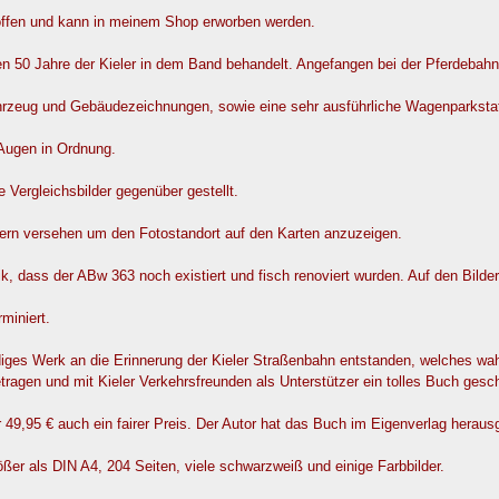
offen und kann in meinem Shop erworben werden.
ten 50 Jahre der Kieler in dem Band behandelt. Angefangen bei der Pferdebah
ahrzeug und Gebäudezeichnungen, sowie eine sehr ausführliche Wagenparkstat
 Augen in Ordnung.
e Vergleichsbilder gegenüber gestellt.
rn versehen um den Fotostandort auf den Karten anzuzeigen.
k, dass der ABw 363 noch existiert und fisch renoviert wurden. Auf den Bilde
miniert.
iges Werk an die Erinnerung der Kieler Straßenbahn entstanden, welches wahr
ragen und mit Kieler Verkehrsfreunden als Unterstützer ein tolles Buch gesc
 49,95 € auch ein fairer Preis. Der Autor hat das Buch im Eigenverlag herau
er als DIN A4, 204 Seiten, viele schwarzweiß und einige Farbbilder.