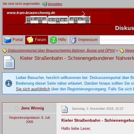
Sie sind nicht angemeldet.
Anmelden
Diskus
Portal
Forum
Hilfe
Impressum
Diskussionsportal über Braunschweigs Bahnen, Busse und ÖPNV
»
New
Kieler Straßenbahn - Schienengebundener Nahverke
Lieber Besucher, herzlich willkommen bei: Diskussionsportal über B
Bedienung dieser Seite näher erläutert. Darüber hinaus sollten Sie 
Sie sich ausführlich
über den Registrierungsvorgang. Falls Sie sich b
Jens Winnig
Samstag, 3. November 2018, 15:23
Registrierungsdatum: 9. Juli
Kieler Straßenbahn - Schienengebun
2006
Hallo liebe Leser,