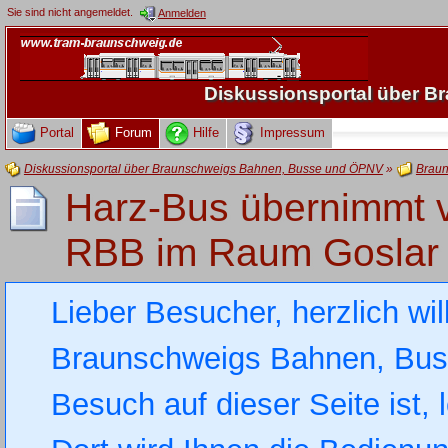
Sie sind nicht angemeldet.
Anmelden
Diskussionsportal über 
Portal
Forum
Hilfe
Impressum
Diskussionsportal über Braunschweigs Bahnen, Busse und ÖPNV
»
Braun
Harz-Bus übernimmt v
RBB im Raum Goslar
Lieber Besucher, herzlich wi
Braunschweigs Bahnen, Busse
Besuch auf dieser Seite ist, 