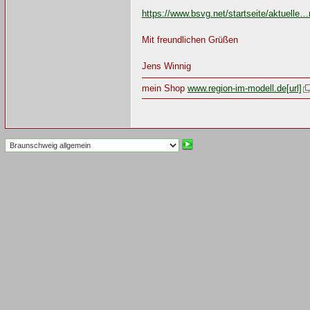
https://www.bsvg.net/startseite/aktuelle…
Mit freundlichen Grüßen
Jens Winnig
mein Shop
www.region-im-modell.de[url]