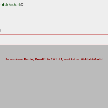
n-dich-hin.html
Forensoftware:
Burning Board® Lite 2.0.1 pl 1
, entwickelt von
WoltLab® GmbH