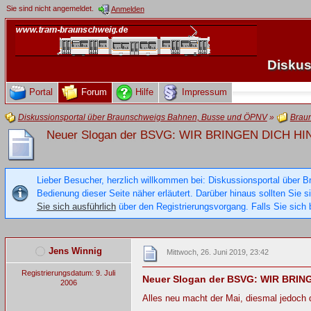
Sie sind nicht angemeldet.
Anmelden
Diskus
Portal
Forum
Hilfe
Impressum
Diskussionsportal über Braunschweigs Bahnen, Busse und ÖPNV
»
Brau
Neuer Slogan der BSVG: WIR BRINGEN DICH HI
Lieber Besucher, herzlich willkommen bei: Diskussionsportal über B
Bedienung dieser Seite näher erläutert. Darüber hinaus sollten Sie 
Sie sich ausführlich
über den Registrierungsvorgang. Falls Sie sich b
Jens Winnig
Mittwoch, 26. Juni 2019, 23:42
Registrierungsdatum: 9. Juli
Neuer Slogan der BSVG: WIR BRIN
2006
Alles neu macht der Mai, diesmal jedoch 