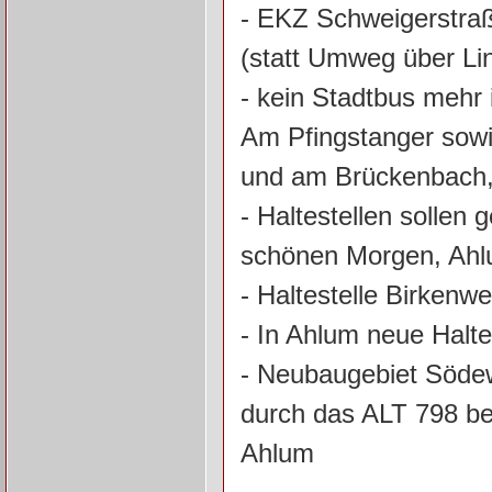
- EKZ Schweigerstraß
(statt Umweg über L
- kein Stadtbus meh
Am Pfingstanger sowie
und am Brückenbach,
- Haltestellen sollen
schönen Morgen, Ah
- Haltestelle Birkenw
- In Ahlum neue Halte
- Neubaugebiet Södew
durch das ALT 798 b
Ahlum