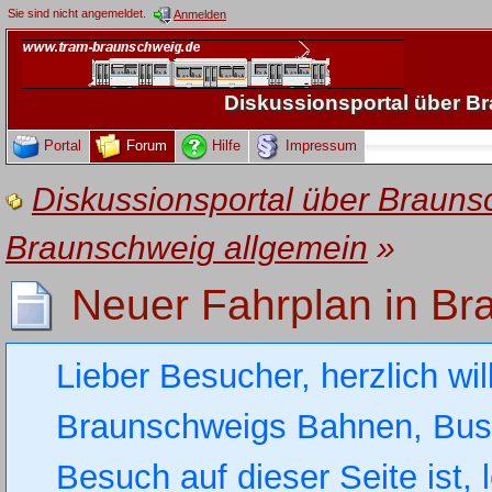
Sie sind nicht angemeldet.
Anmelden
Diskussionsportal über 
Portal
Forum
Hilfe
Impressum
Diskussionsportal über Brau
Braunschweig allgemein
»
Neuer Fahrplan in Br
Lieber Besucher, herzlich wi
Braunschweigs Bahnen, Busse
Besuch auf dieser Seite ist, 