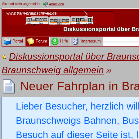
Sie sind nicht angemeldet.
Anmelden
Diskussionsportal über 
Portal
Forum
Hilfe
Impressum
Diskussionsportal über Brau
Braunschweig allgemein
»
Neuer Fahrplan in Br
Lieber Besucher, herzlich wi
Braunschweigs Bahnen, Busse
Besuch auf dieser Seite ist, 