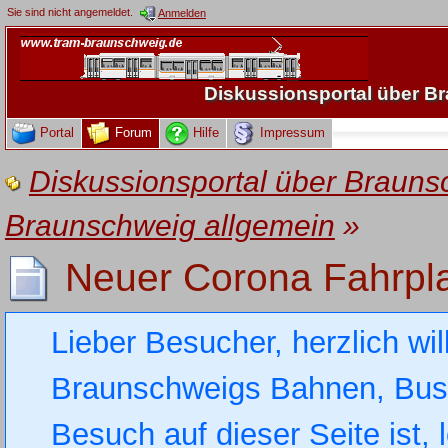
Sie sind nicht angemeldet.
Anmelden
Diskussionsportal über 
Portal
Forum
Hilfe
Impressum
Diskussionsportal über Brau
Braunschweig allgemein
»
Neuer Corona Fahrpl
Lieber Besucher, herzlich wi
Braunschweigs Bahnen, Busse
Besuch auf dieser Seite ist, 