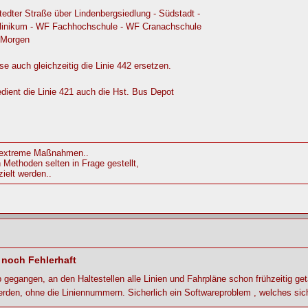
tedter Straße über Lindenbergsiedlung - Südstadt -
Klinikum - WF Fachhochschule - WF Cranachschule
 Morgen
e auch gleichzeitig die Linie 442 ersetzen.
ient die Linie 421 auch die Hst. Bus Depot
l extreme Maßnahmen..
Methoden selten in Frage gestellt,
ielt werden..
 noch Fehlerhaft
eb gegangen, an den Haltestellen alle Linien und Fahrpläne schon frühzeitig g
erden, ohne die Liniennummern. Sicherlich ein Softwareproblem , welches sic