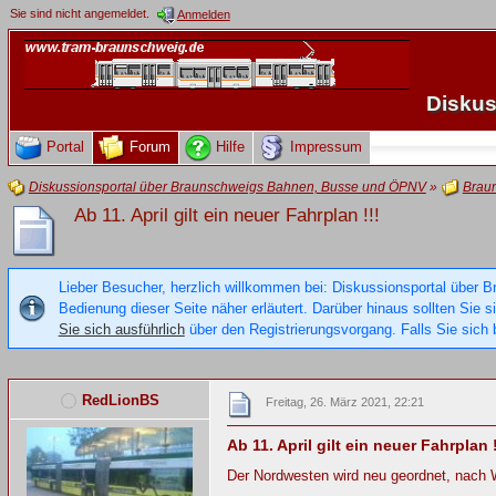
Sie sind nicht angemeldet.
Anmelden
Diskus
Portal
Forum
Hilfe
Impressum
Diskussionsportal über Braunschweigs Bahnen, Busse und ÖPNV
»
Brau
Ab 11. April gilt ein neuer Fahrplan !!!
Lieber Besucher, herzlich willkommen bei: Diskussionsportal über B
Bedienung dieser Seite näher erläutert. Darüber hinaus sollten Sie 
Sie sich ausführlich
über den Registrierungsvorgang. Falls Sie sich b
RedLionBS
Freitag, 26. März 2021, 22:21
Ab 11. April gilt ein neuer Fahrplan !
Der Nordwesten wird neu geordnet, nach Wo