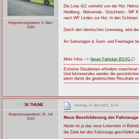
Die Linie 421 verkehrt von der Hst. Helms
Heidberg - Melverode - Stöckheim - WF 
nach WF Linden zur Hst. In den Schönen
Registrierungsdatum: 5. März
2009
Durch den identischen Linienweg, wird dies
An Samstagen & Sonn- und Feiertagen bed
Mehr Infos -->
Neuer Fahrplan BSVG
Extreme Situationen erfordern manchma
Und letztenendes werden die persönlichen 
wenn damit die gewünschten Resultate erz
30 THUNE
Sonntag, 11. April 2021, 11:41
Registrierungsdatum: 26. Juli
Neue Beschilderung der Fahrzeuge
2010
Heute ist ja das neue Liniennetz in Betri
die Ziele bei den Fahrzeuge geschildert w