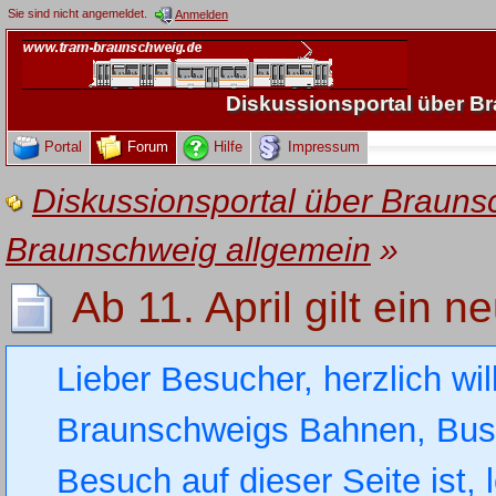
Sie sind nicht angemeldet.
Anmelden
Diskussionsportal über 
Portal
Forum
Hilfe
Impressum
Diskussionsportal über Brau
Braunschweig allgemein
»
Ab 11. April gilt ein n
Lieber Besucher, herzlich wi
Braunschweigs Bahnen, Busse
Besuch auf dieser Seite ist, 