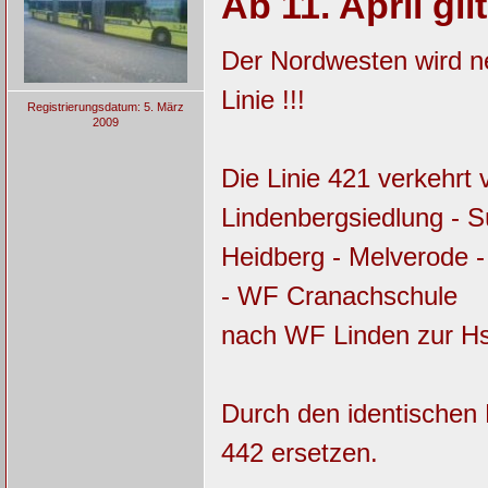
Ab 11. April gil
Der Nordwesten wird ne
Linie !!!
Registrierungsdatum: 5. März
2009
Die Linie 421 verkehrt
Lindenbergsiedlung - S
Heidberg - Melverode 
- WF Cranachschule
nach WF Linden zur Hs
Durch den identischen L
442 ersetzen.