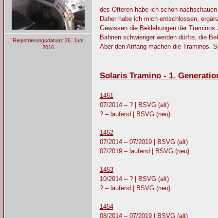
des Öfteren habe ich schon nachschauen
Daher habe ich mich entschlossen, ergänz
Gewissen die Beklebungen der Traminos z
Bahnen schwieriger werden dürfte, die Be
Registrierungsdatum: 26. Juni
Aber den Anfang machen die Traminos. Sol
2016
Solaris Tramino - 1. Generatio
1451
07/2014 – ? | BSVG (alt)
? – laufend | BSVG (neu)
1452
07/2014 – 07/2019 | BSVG (alt)
07/2019 – laufend | BSVG (neu)
1453
10/2014 – ? | BSVG (alt)
? – laufend | BSVG (neu)
1454
08/2014 – 07/2019 | BSVG (alt)