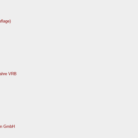
flage)
 Jahre VRB
nen GmbH