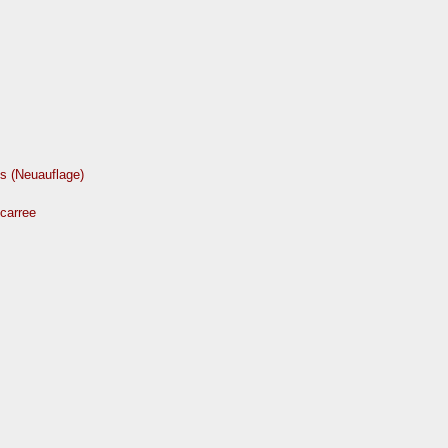
s (Neuauflage)
scarree