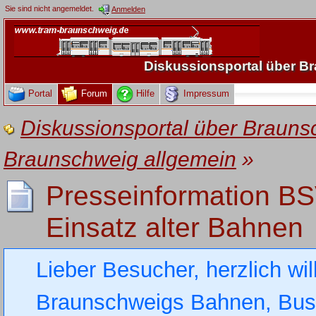
Sie sind nicht angemeldet.
Anmelden
Diskussionsportal über 
Portal
Forum
Hilfe
Impressum
Diskussionsportal über Brau
Braunschweig allgemein
»
Presseinformation BS
Einsatz alter Bahnen
Lieber Besucher, herzlich wi
Braunschweigs Bahnen, Busse