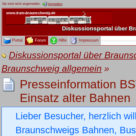
Sie sind nicht angemeldet.
Anmelden
Diskussionsportal über 
Portal
Forum
Hilfe
Impressum
Diskussionsportal über Brau
Braunschweig allgemein
»
Presseinformation BS
Einsatz alter Bahnen
Lieber Besucher, herzlich wi
Braunschweigs Bahnen, Busse