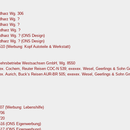
dharz Wg. 306
dharz Wg. ?
dharz Wg. ?
dharz Wg. ?
dharz Wg. ? (ONS Design)
dharz Wg. ? (ONS Design)
10 (Werbung: Kopf Autoteile & Werkstatt)
rkehrsbetriebe Westsachsen GmbH, Wg. 8550
exex. Cochem, Reuter Reisen COC-N 539; exexex. Wesel, Geerlings & Sohn
xex. Aurich, Buck‘s Reisen AUR-BR 505; exexex. Wesel, Geerlings & Sohn 
07 (Werbung: Lebenshilfe)
706
720
0516 (ONS Eigenwerbung)
0517 (ONS Eigenwerbung)