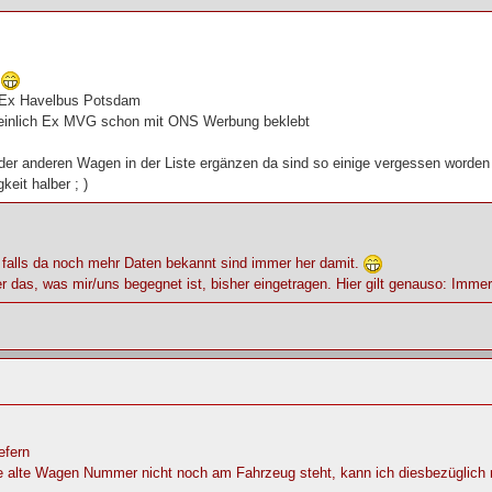
n
 Ex Havelbus Potsdam
einlich Ex MVG schon mit ONS Werbung beklebt
er anderen Wagen in der Liste ergänzen da sind so einige vergessen worden
keit halber ; )
 falls da noch mehr Daten bekannt sind immer her damit.
r das, was mir/uns begegnet ist, bisher eingetragen. Hier gilt genauso: Imm
efern
e alte Wagen Nummer nicht noch am Fahrzeug steht, kann ich diesbezüglich ni