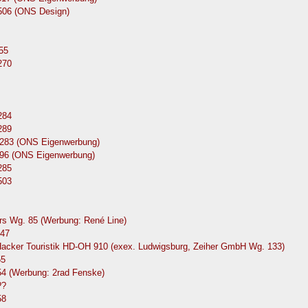
0506 (ONS Design)
55
270
284
289
283 (ONS Eigenwerbung)
96 (ONS Eigenwerbung)
285
503
ers Wg. 85 (Werbung: René Line)
147
Hacker Touristik HD-OH 910 (exex. Ludwigsburg, Zeiher GmbH Wg. 133)
55
54 (Werbung: 2rad Fenske)
??
58