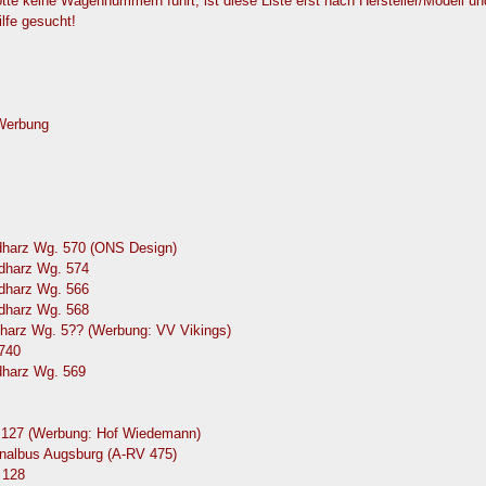
e keine Wagennummern führt, ist diese Liste erst nach Hersteller/Modell u
ilfe gesucht!
 Werbung
dharz Wg. 570 (ONS Design)
dharz Wg. 574
dharz Wg. 566
dharz Wg. 568
harz Wg. 5?? (Werbung: VV Vikings)
 740
dharz Wg. 569
 127 (Werbung: Hof Wiedemann)
onalbus Augsburg (A-RV 475)
 128