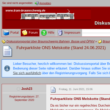
Sie sind nicht angemeldet.
Anmelden
Diskus
Portal
Forum
Hilfe
Impressum
Diskussionsportal über Braunschweigs Bahnen, Busse und ÖPNV
»
Brau
Fuhrparkliste ONS Melskotte (Stand 24.06.2021)
Lieber Besucher, herzlich willkommen bei: Diskussionsportal über B
Bedienung dieser Seite näher erläutert. Darüber hinaus sollten Sie 
Sie sich ausführlich
über den Registrierungsvorgang. Falls Sie sich b
Josh23
Freitag, 11. Juni 2021, 15:06
Registrierungsdatum: 27.
Fuhrparkliste ONS Melskotte (Stand
September 2020
Da es bisher nur ein regelrechtes Durch