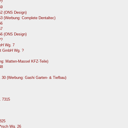
??
59
52 (ONS Design)
53 (Werbung: Complete Dentaltec)
66
57
56 (ONS Design)
??
mbH Wg. 7
Abt GmbH Wg. ?
ng: Matten-Massel KFZ-Teile)
48
. 30 (Werbung: Gashi Garten- & Tiefbau)
. 7315
825
*rsch Wg. 26