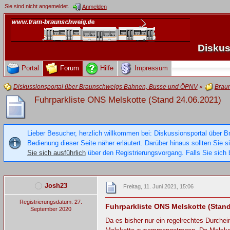
Sie sind nicht angemeldet.
Anmelden
Diskus
Portal
Forum
Hilfe
Impressum
Diskussionsportal über Braunschweigs Bahnen, Busse und ÖPNV
»
Brau
Fuhrparkliste ONS Melskotte (Stand 24.06.2021)
Lieber Besucher, herzlich willkommen bei: Diskussionsportal über B
Bedienung dieser Seite näher erläutert. Darüber hinaus sollten Sie 
Sie sich ausführlich
über den Registrierungsvorgang. Falls Sie sich b
Josh23
Freitag, 11. Juni 2021, 15:06
Registrierungsdatum: 27.
Fuhrparkliste ONS Melskotte (Stand
September 2020
Da es bisher nur ein regelrechtes Durch