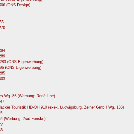
0506 (ONS Design)
55
270
284
289
283 (ONS Eigenwerbung)
96 (ONS Eigenwerbung)
285
503
ers Wg. 85 (Werbung: René Line)
147
Hacker Touristik HD-OH 910 (exex. Ludwigsburg, Zeiher GmbH Wg. 133)
55
54 (Werbung: 2rad Fenske)
??
58