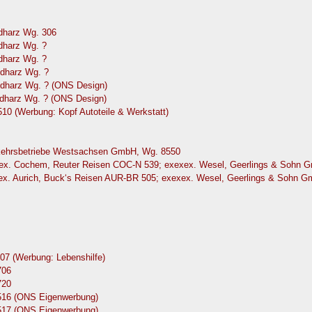
dharz Wg. 306
dharz Wg. ?
dharz Wg. ?
dharz Wg. ?
dharz Wg. ? (ONS Design)
dharz Wg. ? (ONS Design)
10 (Werbung: Kopf Autoteile & Werkstatt)
rkehrsbetriebe Westsachsen GmbH, Wg. 8550
exex. Cochem, Reuter Reisen COC-N 539; exexex. Wesel, Geerlings & Sohn
xex. Aurich, Buck‘s Reisen AUR-BR 505; exexex. Wesel, Geerlings & Sohn 
07 (Werbung: Lebenshilfe)
706
720
0516 (ONS Eigenwerbung)
0517 (ONS Eigenwerbung)