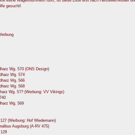
e keine Wagennummern führt, ist diese Liste erst nach Hersteller/Modell u
ilfe gesucht!
 Werbung
dharz Wg. 570 (ONS Design)
dharz Wg. 574
dharz Wg. 566
dharz Wg. 568
harz Wg. 5?? (Werbung: VV Vikings)
 740
dharz Wg. 569
 127 (Werbung: Hof Wiedemann)
onalbus Augsburg (A-RV 475)
 128