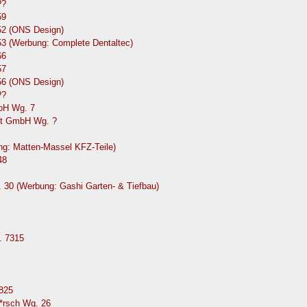
??
59
52 (ONS Design)
53 (Werbung: Complete Dentaltec)
66
57
56 (ONS Design)
??
mbH Wg. 7
Abt GmbH Wg. ?
ng: Matten-Massel KFZ-Teile)
48
. 30 (Werbung: Gashi Garten- & Tiefbau)
. 7315
825
*rsch Wg. 26