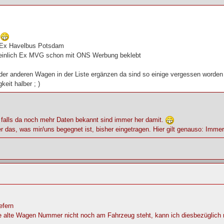
n
 Ex Havelbus Potsdam
einlich Ex MVG schon mit ONS Werbung beklebt
er anderen Wagen in der Liste ergänzen da sind so einige vergessen worden
keit halber ; )
 falls da noch mehr Daten bekannt sind immer her damit.
r das, was mir/uns begegnet ist, bisher eingetragen. Hier gilt genauso: Imm
efern
e alte Wagen Nummer nicht noch am Fahrzeug steht, kann ich diesbezüglich ni