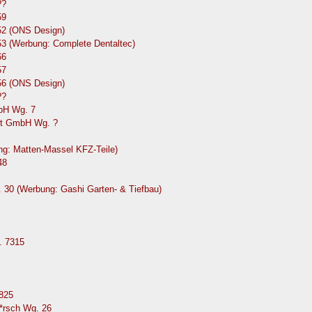
??
59
52 (ONS Design)
53 (Werbung: Complete Dentaltec)
66
57
56 (ONS Design)
??
mbH Wg. 7
Abt GmbH Wg. ?
ng: Matten-Massel KFZ-Teile)
48
. 30 (Werbung: Gashi Garten- & Tiefbau)
. 7315
825
*rsch Wg. 26