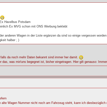
n
 Ex Havelbus Potsdam
einlich Ex MVG schon mit ONS Werbung beklebt
er anderen Wagen in der Liste ergänzen da sind so einige vergessen worden
keit halber ; )
 falls da noch mehr Daten bekannt sind immer her damit.
r das, was mir/uns begegnet ist, bisher eingetragen. Hier gilt genauso: Imm
efern
e alte Wagen Nummer nicht noch am Fahrzeug steht, kann ich diesbezüglich ni