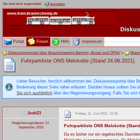
Sie sind nicht angemeldet.
Anmelden
Diskus
Portal
Forum
Hilfe
Impressum
Diskussionsportal über Braunschweigs Bahnen, Busse und ÖPNV
»
Brau
Fuhrparkliste ONS Melskotte (Stand 24.06.2021)
Lieber Besucher, herzlich willkommen bei: Diskussionsportal über B
Bedienung dieser Seite näher erläutert. Darüber hinaus sollten Sie 
Sie sich ausführlich
über den Registrierungsvorgang. Falls Sie sich b
Josh23
Freitag, 11. Juni 2021, 15:06
Registrierungsdatum: 27.
Fuhrparkliste ONS Melskotte (Stand
September 2020
Da es bisher nur ein regelrechtes Durch