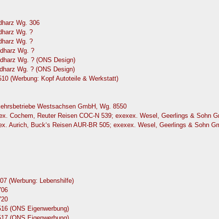
dharz Wg. 306
dharz Wg. ?
dharz Wg. ?
dharz Wg. ?
dharz Wg. ? (ONS Design)
dharz Wg. ? (ONS Design)
10 (Werbung: Kopf Autoteile & Werkstatt)
rkehrsbetriebe Westsachsen GmbH, Wg. 8550
exex. Cochem, Reuter Reisen COC-N 539; exexex. Wesel, Geerlings & Sohn
xex. Aurich, Buck‘s Reisen AUR-BR 505; exexex. Wesel, Geerlings & Sohn 
07 (Werbung: Lebenshilfe)
706
720
0516 (ONS Eigenwerbung)
0517 (ONS Eigenwerbung)