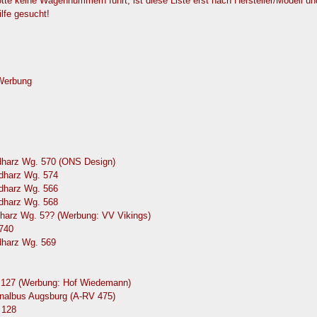
e keine Wagennummern führt, ist diese Liste erst nach Hersteller/Modell u
ilfe gesucht!
 Werbung
dharz Wg. 570 (ONS Design)
dharz Wg. 574
dharz Wg. 566
dharz Wg. 568
harz Wg. 5?? (Werbung: VV Vikings)
 740
dharz Wg. 569
 127 (Werbung: Hof Wiedemann)
onalbus Augsburg (A-RV 475)
 128