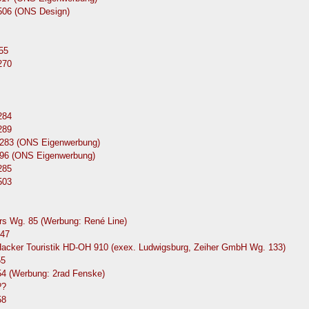
0506 (ONS Design)
55
270
284
289
283 (ONS Eigenwerbung)
96 (ONS Eigenwerbung)
285
503
ers Wg. 85 (Werbung: René Line)
147
Hacker Touristik HD-OH 910 (exex. Ludwigsburg, Zeiher GmbH Wg. 133)
55
54 (Werbung: 2rad Fenske)
??
58